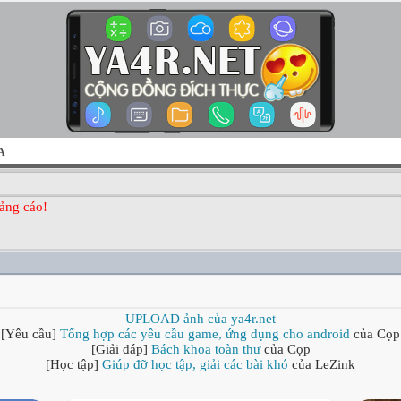
A
ảng cáo!
UPLOAD ảnh của ya4r.net
[Yêu cầu]
Tổng hợp các yêu cầu game, ứng dụng cho android
của Cọp
[Giải đáp]
Bách khoa toàn thư
của Cọp
[Học tập]
Giúp đỡ học tập, giải các bài khó
của LeZink