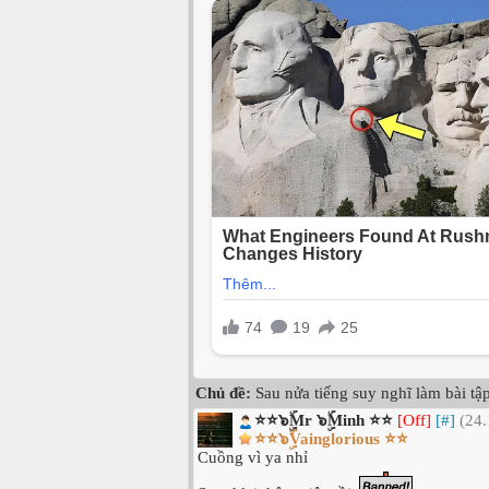
Chủ đề:
Sau nửa tiếng suy nghĩ làm bài tậ
⭐⭐๖ۣۜMr ๖ۣۜMinh ⭐⭐
[Off]
[#]
(24.
⭐⭐๖ۣۜVainglorious ⭐⭐
Cuồng vì ya nhỉ