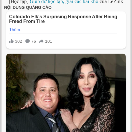
[Học tập]
Giúp đỡ học tập, giải các bài khó
của LeZink