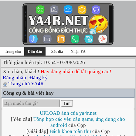
Trang chủ
Diễn đàn
Xóc đĩa
Nhận YA
Thời gian hiện tại: 10:54 - 07/08/2026
Xin chào, khách!
Hãy đăng nhập để tắt quảng cáo!
Đăng nhập
|
Đăng ký
Trang chủ YA4R
Công cụ & bài viết hay
Tìm
UPLOAD ảnh của ya4r.net
[Yêu cầu]
Tổng hợp các yêu cầu game, ứng dụng cho
android
của Cọp
[Giải đáp]
Bách khoa toàn thư
của Cọp