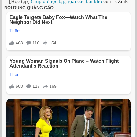
[Học tập]
Giúp đỡ học tập, giải các bài khó
của LeZink