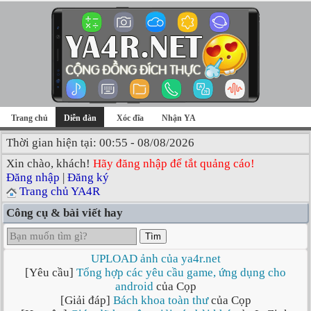
Trang chủ
Diễn đàn
Xóc đĩa
Nhận YA
Thời gian hiện tại: 00:55 - 08/08/2026
Xin chào, khách!
Hãy đăng nhập để tắt quảng cáo!
Đăng nhập
|
Đăng ký
Trang chủ YA4R
Công cụ & bài viết hay
Tìm
UPLOAD ảnh của ya4r.net
[Yêu cầu]
Tổng hợp các yêu cầu game, ứng dụng cho
android
của Cọp
[Giải đáp]
Bách khoa toàn thư
của Cọp