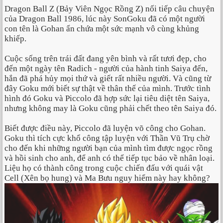
Dragon Ball Z (Bảy Viên Ngọc Rồng Z) nối tiếp câu chuyện
của Dragon Ball 1986, lúc này SonGoku đã có một người
con tên là Gohan ẩn chứa một sức mạnh vô cùng khủng
khiếp.
Cuộc sống trên trái đất đang yên bình và rất tươi đẹp, cho
đến một ngày tên Radich - người của hành tinh Saiya đến,
hắn đã phá hủy mọi thứ và giết rất nhiều người. Và cũng từ
đây Goku mới biết sự thật về thân thế của mình. Trước tình
hình đó Goku và Piccolo đã hợp sức lại tiêu diệt tên Saiya,
nhưng không may là Goku cũng phải chết theo tên Saiya đó.
Biết được điều này, Piccolo đã luyện võ công cho Gohan.
Goku thì tích cực khổ công tập luyện với Thần Vũ Trụ chờ
cho đến khi những người bạn của mình tìm được ngọc rồng
và hồi sinh cho anh, để anh có thể tiếp tục bảo về nhân loại.
Liệu họ có thành công trong cuộc chiến đấu với quái vật
Cell (Xên bọ hung) và Ma Bưu nguy hiểm này hay không?