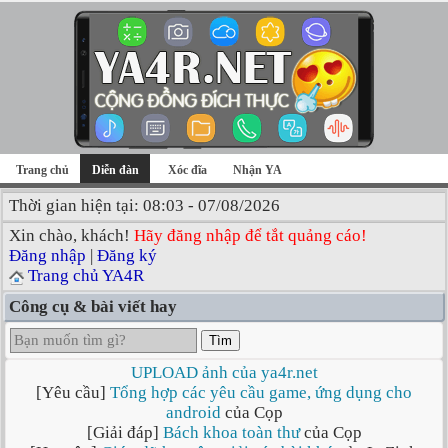
Trang chủ
Diễn đàn
Xóc đĩa
Nhận YA
Thời gian hiện tại: 08:03 - 07/08/2026
Xin chào, khách!
Hãy đăng nhập để tắt quảng cáo!
Đăng nhập
|
Đăng ký
Trang chủ YA4R
Công cụ & bài viết hay
Tìm
UPLOAD ảnh của ya4r.net
[Yêu cầu]
Tổng hợp các yêu cầu game, ứng dụng cho
android
của Cọp
[Giải đáp]
Bách khoa toàn thư
của Cọp