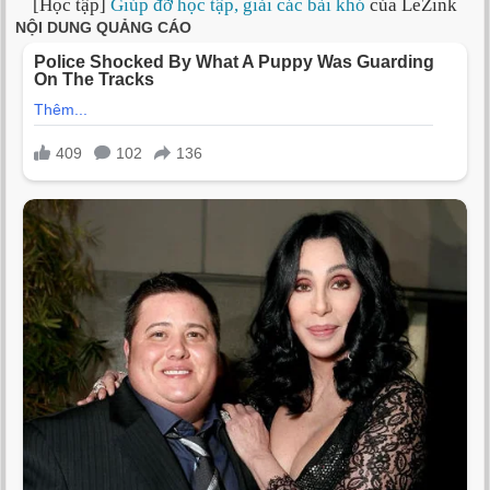
[Học tập]
Giúp đỡ học tập, giải các bài khó
của LeZink