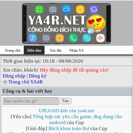
Trang chủ
Diễn đàn
Xóc đĩa
Nhận YA
Thời gian hiện tại: 10:18 - 08/08/2026
Xin chào, khách!
Hãy đăng nhập để tắt quảng cáo!
Đăng nhập
|
Đăng ký
Trang chủ YA4R
Công cụ & bài viết hay
Tìm
UPLOAD ảnh của ya4r.net
[Yêu cầu]
Tổng hợp các yêu cầu game, ứng dụng cho
android
của Cọp
[Giải đáp]
Bách khoa toàn thư
của Cọp