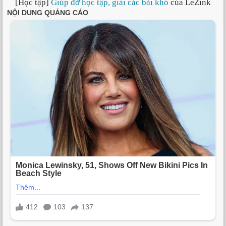
[Học tập]
Giúp đỡ học tập, giải các bài khó
của LeZink