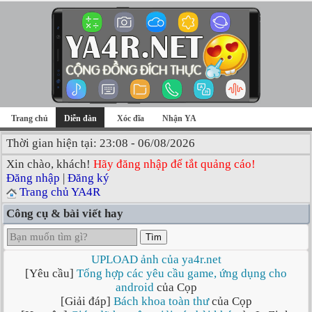
Trang chủ
Diễn đàn
Xóc đĩa
Nhận YA
Thời gian hiện tại: 23:08 - 06/08/2026
Xin chào, khách!
Hãy đăng nhập để tắt quảng cáo!
Đăng nhập
|
Đăng ký
Trang chủ YA4R
Công cụ & bài viết hay
Tìm
UPLOAD ảnh của ya4r.net
[Yêu cầu]
Tổng hợp các yêu cầu game, ứng dụng cho
android
của Cọp
[Giải đáp]
Bách khoa toàn thư
của Cọp