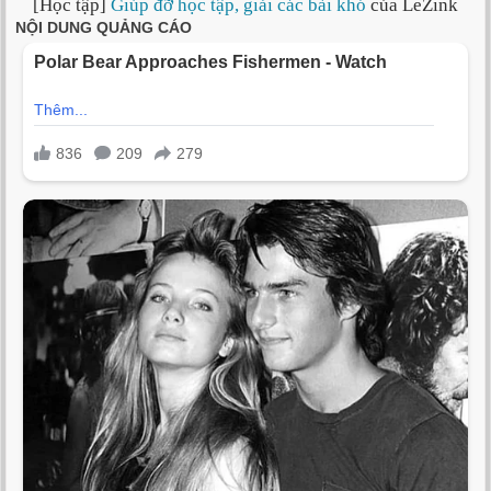
[Học tập]
Giúp đỡ học tập, giải các bài khó
của LeZink