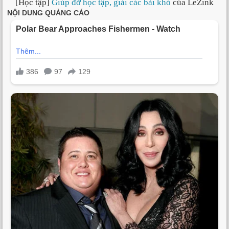
[Học tập]
Giúp đỡ học tập, giải các bài khó
của LeZink