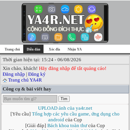
Trang chủ
Diễn đàn
Xóc đĩa
Nhận YA
Thời gian hiện tại: 15:24 - 06/08/2026
Xin chào, khách!
Hãy đăng nhập để tắt quảng cáo!
Đăng nhập
|
Đăng ký
Trang chủ YA4R
Công cụ & bài viết hay
Tìm
UPLOAD ảnh của ya4r.net
[Yêu cầu]
Tổng hợp các yêu cầu game, ứng dụng cho
android
của Cọp
[Giải đáp]
Bách khoa toàn thư
của Cọp