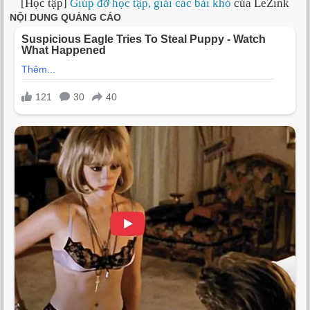
[Học tập]
Giúp đỡ học tập, giải các bài khó
của LeZink