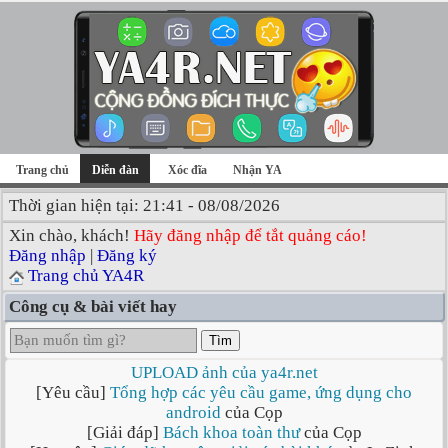
Trang chủ
Diễn đàn
Xóc đĩa
Nhận YA
Thời gian hiện tại: 21:41 - 08/08/2026
Xin chào, khách!
Hãy đăng nhập để tắt quảng cáo!
Đăng nhập
|
Đăng ký
Trang chủ YA4R
Công cụ & bài viết hay
Tìm
UPLOAD ảnh của ya4r.net
[Yêu cầu]
Tổng hợp các yêu cầu game, ứng dụng cho
android
của Cọp
[Giải đáp]
Bách khoa toàn thư
của Cọp