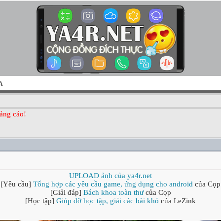
A
ảng cáo!
UPLOAD ảnh của ya4r.net
[Yêu cầu]
Tổng hợp các yêu cầu game, ứng dụng cho android
của Cọp
[Giải đáp]
Bách khoa toàn thư
của Cọp
[Học tập]
Giúp đỡ học tập, giải các bài khó
của LeZink