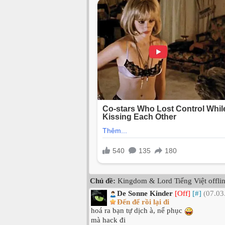
Chủ đề:
Kingdom & Lord Tiếng Việt offli
De Sonne Kinder
[Off]
[#]
(07.03
Đến để rồi lại đi
hoá ra bạn tự dịch à, nể phục
mà hack đi