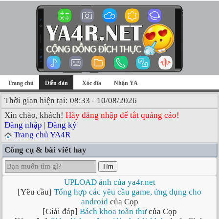
Trang chủ
Diễn đàn
Xóc đĩa
Nhận YA
Thời gian hiện tại: 08:33 - 10/08/2026
Xin chào, khách!
Hãy đăng nhập để tắt quảng cáo!
Đăng nhập
|
Đăng ký
Trang chủ YA4R
Công cụ & bài viết hay
Tìm
UPLOAD ảnh của ya4r.net
[Yêu cầu]
Tổng hợp các yêu cầu game, ứng dụng cho
android
của Cọp
[Giải đáp]
Bách khoa toàn thư
của Cọp