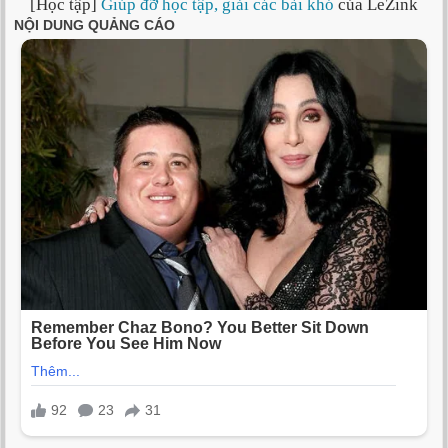
[Học tập]
Giúp đỡ học tập, giải các bài khó
của LeZink