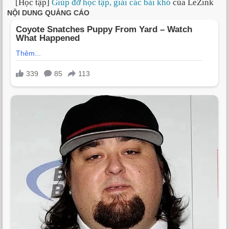
[Học tập]
Giúp đỡ học tập, giải các bài khó
của LeZink