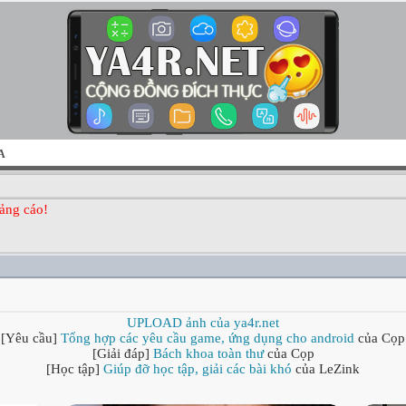
A
ảng cáo!
UPLOAD ảnh của ya4r.net
[Yêu cầu]
Tổng hợp các yêu cầu game, ứng dụng cho android
của Cọp
[Giải đáp]
Bách khoa toàn thư
của Cọp
[Học tập]
Giúp đỡ học tập, giải các bài khó
của LeZink