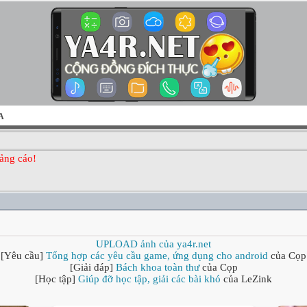
A
ảng cáo!
UPLOAD ảnh của ya4r.net
[Yêu cầu]
Tổng hợp các yêu cầu game, ứng dụng cho android
của Cọp
[Giải đáp]
Bách khoa toàn thư
của Cọp
[Học tập]
Giúp đỡ học tập, giải các bài khó
của LeZink