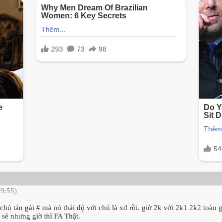
09:55)
 chú tán gái # mà nó thái độ với chú là xđ rồi. giờ 2k với 2k1 2k2 toàn g
sẻ nhưng giờ thì FA Thật.