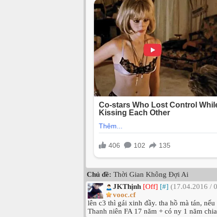
Chủ đề:
Thời Gian Không Đợi Ai
JKThịnh
[Off]
[#]
(17.04.2016 / 
vooc.cf
lên c3 thì gái xinh đầy. tha hồ mà tán, nếu
Thanh niên FA 17 năm + có ny 1 năm chia 