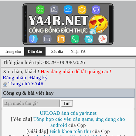
Trang chủ
Diễn đàn
Xóc đĩa
Nhận YA
Thời gian hiện tại: 08:29 - 06/08/2026
Xin chào, khách!
Hãy đăng nhập để tắt quảng cáo!
Đăng nhập
|
Đăng ký
Trang chủ YA4R
Công cụ & bài viết hay
Tìm
UPLOAD ảnh của ya4r.net
[Yêu cầu]
Tổng hợp các yêu cầu game, ứng dụng cho
android
của Cọp
[Giải đáp]
Bách khoa toàn thư
của Cọp