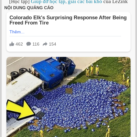
[Học tập]
Giúp đỡ học tập, giải các bài khó
của LeZink