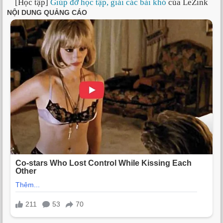
[Học tập]
Giúp đỡ học tập, giải các bài khó
của LeZink