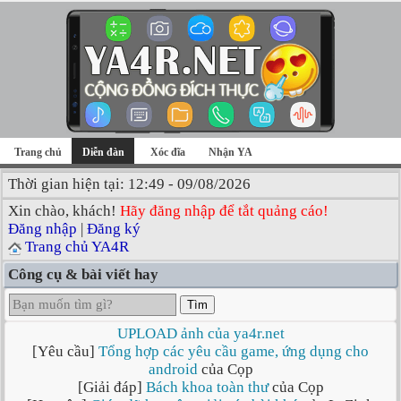
Trang chủ
Diễn đàn
Xóc đĩa
Nhận YA
Thời gian hiện tại: 12:49 - 09/08/2026
Xin chào, khách!
Hãy đăng nhập để tắt quảng cáo!
Đăng nhập
|
Đăng ký
Trang chủ YA4R
Công cụ & bài viết hay
Tìm
UPLOAD ảnh của ya4r.net
[Yêu cầu]
Tổng hợp các yêu cầu game, ứng dụng cho
android
của Cọp
[Giải đáp]
Bách khoa toàn thư
của Cọp