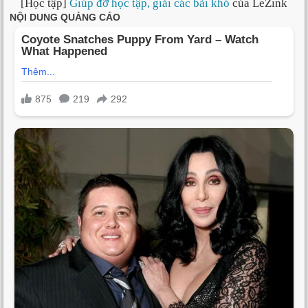
[Học tập]
Giúp đỡ học tập, giải các bài khó
của LeZink