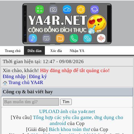
Trang chủ
Diễn đàn
Xóc đĩa
Nhận YA
Thời gian hiện tại: 12:47 - 09/08/2026
Xin chào, khách!
Hãy đăng nhập để tắt quảng cáo!
Đăng nhập
|
Đăng ký
Trang chủ YA4R
Công cụ & bài viết hay
Tìm
UPLOAD ảnh của ya4r.net
[Yêu cầu]
Tổng hợp các yêu cầu game, ứng dụng cho
android
của Cọp
[Giải đáp]
Bách khoa toàn thư
của Cọp