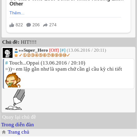
Chủ đề:
HIT!!!!
»»Super_Hero
[Off]
[#]
(13.06.2016 / 20:11)
✓①②③④⑤⑥⑦⑧⑨⑨⑩✓
#
Touch...Oppai (13.06.2016 / 20:10)
=))~ em lập gần như là spam chứ cần gì cầu kỳ chi tiết
Quay lại chủ đề
Trong diễn đàn
Trang chủ