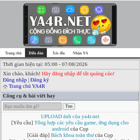
Trang chủ
Diễn đàn
Xóc đĩa
Nhận YA
Thời gian hiện tại: 05:00 - 07/08/2026
Xin chào, khách!
Hãy đăng nhập để tắt quảng cáo!
Đăng nhập
|
Đăng ký
Trang chủ YA4R
Công cụ & bài viết hay
Tìm
UPLOAD ảnh của ya4r.net
[Yêu cầu]
Tổng hợp các yêu cầu game, ứng dụng cho
android
của Cọp
[Giải đáp]
Bách khoa toàn thư
của Cọp