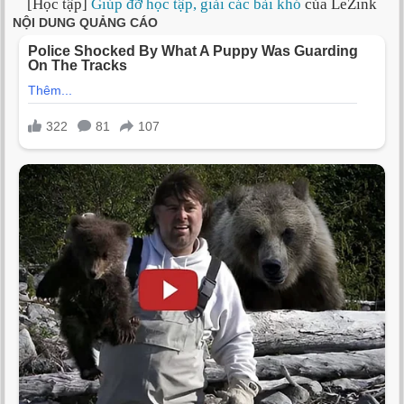
[Học tập]
Giúp đỡ học tập, giải các bài khó
của LeZink