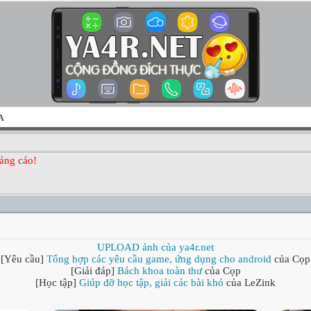
A
ảng cáo!
UPLOAD ảnh của ya4r.net
[Yêu cầu]
Tổng hợp các yêu cầu game, ứng dụng cho android
của Cọp
[Giải đáp]
Bách khoa toàn thư
của Cọp
[Học tập]
Giúp đỡ học tập, giải các bài khó
của LeZink