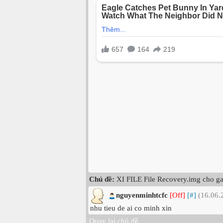
Chủ đề:
XI FILE File Recovery.img cho ga
nguyenminhtcfc
[Off]
[#]
(16.06.
nhu tieu de ai co minh xin
Quay lại chủ đề