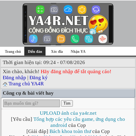
Trang chủ
Diễn đàn
Xóc đĩa
Nhận YA
Thời gian hiện tại: 09:24 - 07/08/2026
Xin chào, khách!
Hãy đăng nhập để tắt quảng cáo!
Đăng nhập
|
Đăng ký
Trang chủ YA4R
Công cụ & bài viết hay
Tìm
UPLOAD ảnh của ya4r.net
[Yêu cầu]
Tổng hợp các yêu cầu game, ứng dụng cho
android
của Cọp
[Giải đáp]
Bách khoa toàn thư
của Cọp