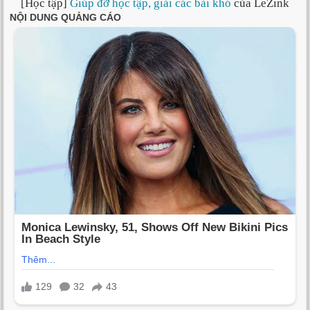
[Học tập]
Giúp đỡ học tập, giải các bài khó
của LeZink