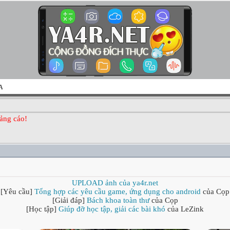
A
ảng cáo!
UPLOAD ảnh của ya4r.net
[Yêu cầu]
Tổng hợp các yêu cầu game, ứng dụng cho android
của Cọp
[Giải đáp]
Bách khoa toàn thư
của Cọp
[Học tập]
Giúp đỡ học tập, giải các bài khó
của LeZink