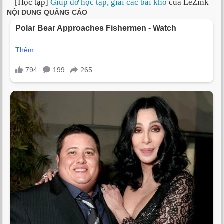
[Học tập]
Giúp đỡ học tập, giải các bài khó
của LeZink