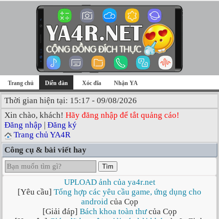
Trang chủ
Diễn đàn
Xóc đĩa
Nhận YA
Thời gian hiện tại: 15:17 - 09/08/2026
Xin chào, khách!
Hãy đăng nhập để tắt quảng cáo!
Đăng nhập
|
Đăng ký
Trang chủ YA4R
Công cụ & bài viết hay
Tìm
UPLOAD ảnh của ya4r.net
[Yêu cầu]
Tổng hợp các yêu cầu game, ứng dụng cho
android
của Cọp
[Giải đáp]
Bách khoa toàn thư
của Cọp