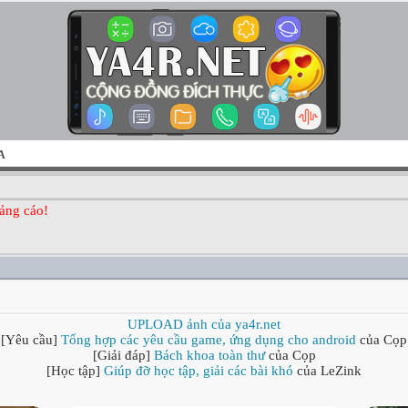
A
ảng cáo!
UPLOAD ảnh của ya4r.net
[Yêu cầu]
Tổng hợp các yêu cầu game, ứng dụng cho android
của Cọp
[Giải đáp]
Bách khoa toàn thư
của Cọp
[Học tập]
Giúp đỡ học tập, giải các bài khó
của LeZink