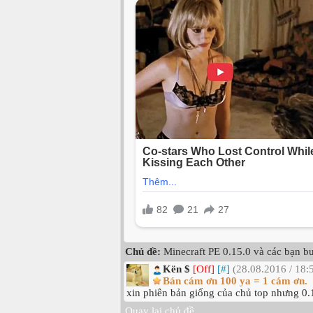
Chủ đề:
Minecraft PE 0.15.0 và các bạn b
Kën $
[Off]
[#]
(28.08.2016 / 18:
Bán cám ơn 100 ya = 1 cám ơn.
xin phiên bản giống của chủ top nhưng 0.
Quay lại chủ đề