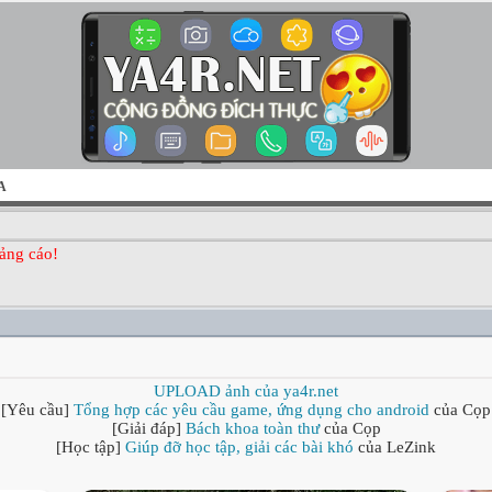
A
ảng cáo!
UPLOAD ảnh của ya4r.net
[Yêu cầu]
Tổng hợp các yêu cầu game, ứng dụng cho android
của Cọp
[Giải đáp]
Bách khoa toàn thư
của Cọp
[Học tập]
Giúp đỡ học tập, giải các bài khó
của LeZink