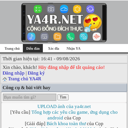
Trang chủ
Diễn đàn
Xóc đĩa
Nhận YA
Thời gian hiện tại: 16:41 - 09/08/2026
Xin chào, khách!
Hãy đăng nhập để tắt quảng cáo!
Đăng nhập
|
Đăng ký
Trang chủ YA4R
Công cụ & bài viết hay
Tìm
UPLOAD ảnh của ya4r.net
[Yêu cầu]
Tổng hợp các yêu cầu game, ứng dụng cho
android
của Cọp
[Giải đáp]
Bách khoa toàn thư
của Cọp