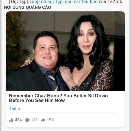
[Học tập]
Giúp đỡ học tập, giải các bài khó
của LeZink