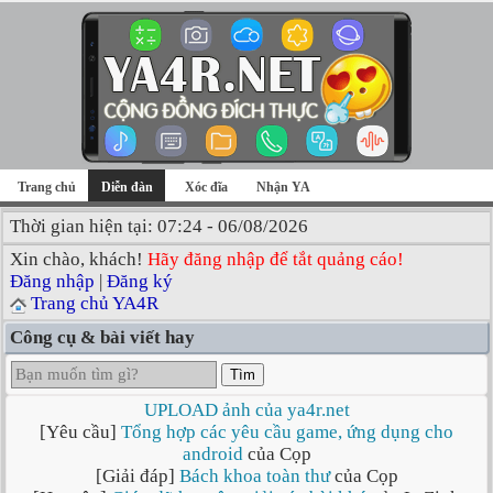
Trang chủ
Diễn đàn
Xóc đĩa
Nhận YA
Thời gian hiện tại: 07:24 - 06/08/2026
Xin chào, khách!
Hãy đăng nhập để tắt quảng cáo!
Đăng nhập
|
Đăng ký
Trang chủ YA4R
Công cụ & bài viết hay
Tìm
UPLOAD ảnh của ya4r.net
[Yêu cầu]
Tổng hợp các yêu cầu game, ứng dụng cho
android
của Cọp
[Giải đáp]
Bách khoa toàn thư
của Cọp