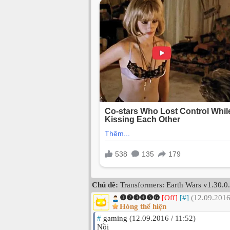
Chủ đề:
Transformers: Earth Wars v1.30.0
❶❷❸❹❺❻
[Off]
[#]
(12.09.2016
Hóng thể hiện
#
gaming (12.09.2016 / 11:52)
Nồi