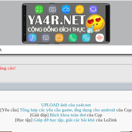
A
ảng cáo!
UPLOAD ảnh của ya4r.net
[Yêu cầu]
Tổng hợp các yêu cầu game, ứng dụng cho android
của Cọp
[Giải đáp]
Bách khoa toàn thư
của Cọp
[Học tập]
Giúp đỡ học tập, giải các bài khó
của LeZink