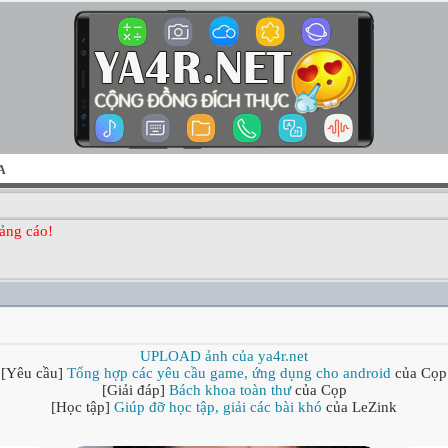
A
ảng cáo!
UPLOAD ảnh của ya4r.net
[Yêu cầu]
Tổng hợp các yêu cầu game, ứng dụng cho android
của Cọp
[Giải đáp]
Bách khoa toàn thư
của Cọp
[Học tập]
Giúp đỡ học tập, giải các bài khó
của LeZink