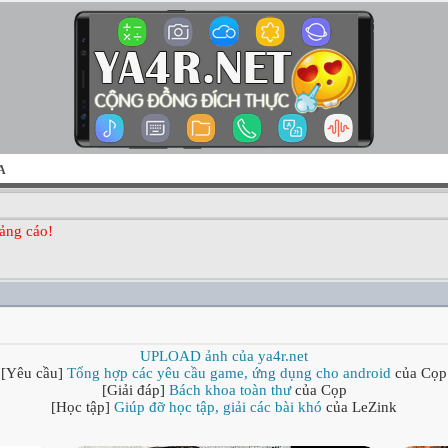
A
ảng cáo!
UPLOAD ảnh của ya4r.net
[Yêu cầu]
Tổng hợp các yêu cầu game, ứng dụng cho android
của Cọp
[Giải đáp]
Bách khoa toàn thư
của Cọp
[Học tập]
Giúp đỡ học tập, giải các bài khó
của LeZink