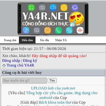
Trang chủ
Diễn đàn
Xóc đĩa
Nhận YA
Thời gian hiện tại: 21:57 - 06/08/2026
Xin chào, khách!
Hãy đăng nhập để tắt quảng cáo!
Đăng nhập
|
Đăng ký
Trang chủ YA4R
Công cụ & bài viết hay
Tìm
UPLOAD ảnh của ya4r.net
[Yêu cầu]
Tổng hợp các yêu cầu game, ứng dụng cho
android
của Cọp
[Giải đáp]
Bách khoa toàn thư
của Cọp