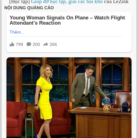
[Học tập]
Giúp đỡ học tập, giải các bài khó
của LeZink