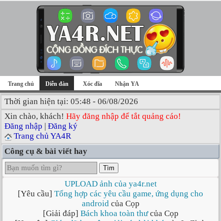
Trang chủ
Diễn đàn
Xóc đĩa
Nhận YA
Thời gian hiện tại: 05:48 - 06/08/2026
Xin chào, khách!
Hãy đăng nhập để tắt quảng cáo!
Đăng nhập
|
Đăng ký
Trang chủ YA4R
Công cụ & bài viết hay
Tìm
UPLOAD ảnh của ya4r.net
[Yêu cầu]
Tổng hợp các yêu cầu game, ứng dụng cho
android
của Cọp
[Giải đáp]
Bách khoa toàn thư
của Cọp