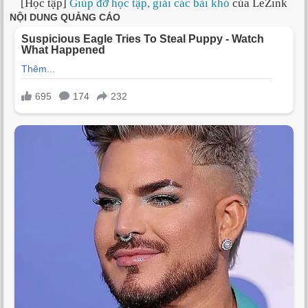
[Học tập]
Giúp đỡ học tập, giải các bài khó
của LeZink