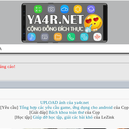
A
ảng cáo!
UPLOAD ảnh của ya4r.net
[Yêu cầu]
Tổng hợp các yêu cầu game, ứng dụng cho android
của Cọp
[Giải đáp]
Bách khoa toàn thư
của Cọp
[Học tập]
Giúp đỡ học tập, giải các bài khó
của LeZink