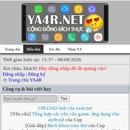
Trang chủ
Diễn đàn
Xóc đĩa
Nhận YA
Thời gian hiện tại: 15:57 - 08/08/2026
Xin chào, khách!
Hãy đăng nhập để tắt quảng cáo!
Đăng nhập
|
Đăng ký
Trang chủ YA4R
Công cụ & bài viết hay
Tìm
UPLOAD ảnh của ya4r.net
[Yêu cầu]
Tổng hợp các yêu cầu game, ứng dụng cho
android
của Cọp
[Giải đáp]
Bách khoa toàn thư
của Cọp