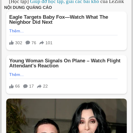
[Học tập]
Giúp đỡ học tập, giải các bài khó
của LeZink