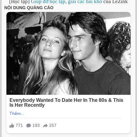
[Học tập]
Giúp đỡ học tập, giải các bài khó
của LeZink