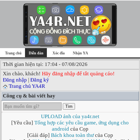
Trang chủ
Diễn đàn
Xóc đĩa
Nhận YA
Thời gian hiện tại: 17:04 - 07/08/2026
Xin chào, khách!
Hãy đăng nhập để tắt quảng cáo!
Đăng nhập
|
Đăng ký
Trang chủ YA4R
Công cụ & bài viết hay
Tìm
UPLOAD ảnh của ya4r.net
[Yêu cầu]
Tổng hợp các yêu cầu game, ứng dụng cho
android
của Cọp
[Giải đáp]
Bách khoa toàn thư
của Cọp