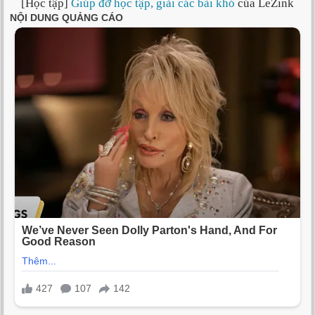
[Học tập]
Giúp đỡ học tập, giải các bài khó
của LeZink