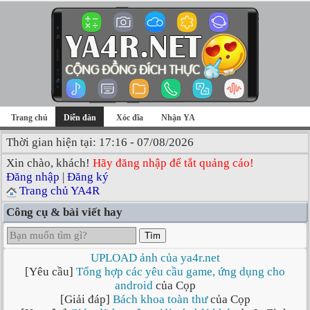
Trang chủ
Diễn đàn
Xóc đĩa
Nhận YA
Thời gian hiện tại: 17:16 - 07/08/2026
Xin chào, khách!
Hãy đăng nhập để tắt quảng cáo!
Đăng nhập
|
Đăng ký
Trang chủ YA4R
Công cụ & bài viết hay
Tìm
UPLOAD ảnh của ya4r.net
[Yêu cầu]
Tổng hợp các yêu cầu game, ứng dụng cho
android
của Cọp
[Giải đáp]
Bách khoa toàn thư
của Cọp