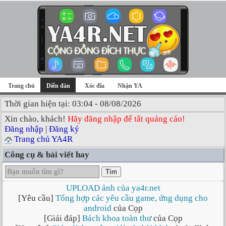
Trang chủ
Diễn đàn
Xóc đĩa
Nhận YA
Thời gian hiện tại: 03:04 - 08/08/2026
Xin chào, khách!
Hãy đăng nhập để tắt quảng cáo!
Đăng nhập
|
Đăng ký
Trang chủ YA4R
Công cụ & bài viết hay
Tìm
UPLOAD ảnh của ya4r.net
[Yêu cầu]
Tổng hợp các yêu cầu game, ứng dụng cho
android
của Cọp
[Giải đáp]
Bách khoa toàn thư
của Cọp