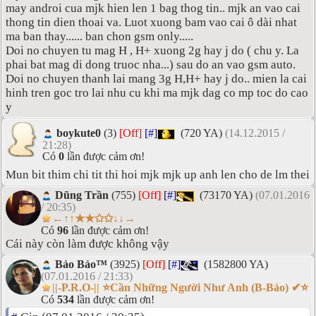
may androi cua mjk hien len 1 bag thog tin.. mjk an vao cai
thong tin dien thoai va. Luot xuong bam vao cai ô dài nhat
ma ban thay...... ban chon gsm only.....
Doi no chuyen tu mag H , H+ xuong 2g hay j do ( chu y. La
phai bat mag di dong truoc nha...) sau do an vao gsm auto.
Doi no chuyen thanh lai mang 3g H,H+ hay j do.. mien la cai
hinh tren goc tro lai nhu cu khi ma mjk dag co mp toc do cao
y
boykute0
(3)
[Off]
[#]
(720 YA)
(14.12.2015 /
21:28)
Có
0
lần được cảm ơn!
Mun bit thim chi tit thi hoi mjk mjk up anh len cho de lm thei
Dũng Trần
(755)
[Off]
[#]
(73170 YA)
(07.01.2016
/ 20:35)
←↑↑★★✩✩↓↓→
Có
96
lần được cảm ơn!
Cái này còn làm được không vậy
Bảo Bảo™
(3925)
[Off]
[#]
(1582800 YA)
(07.01.2016 / 21:33)
||-P.R.O-|| ⭐Cần Những Người Như Anh (B-Bảo) ✔⭐
Có
534
lần được cảm ơn!