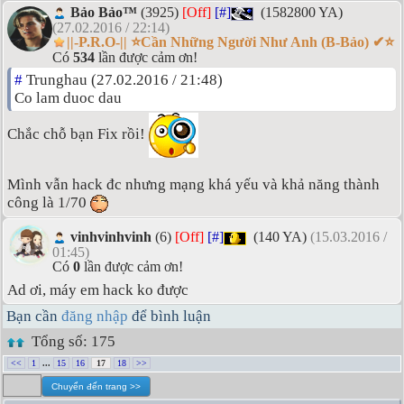
Bảo Bảo™
(3925)
[Off]
[#]
(1582800 YA)
(27.02.2016 / 22:14)
||-P.R.O-|| ⭐Cần Những Người Như Anh (B-Bảo) ✔⭐
Có
534
lần được cảm ơn!
#
Trunghau (27.02.2016 / 21:48)
Co lam duoc dau
Chắc chỗ bạn Fix rồi!
Mình vẫn hack đc nhưng mạng khá yếu và khả năng thành
công là 1/70
vinhvinhvinh
(6)
[Off]
[#]
(140 YA)
(15.03.2016 /
01:45)
Có
0
lần được cảm ơn!
Ad ơi, máy em hack ko được
Bạn cần
đăng nhập
để bình luận
Tổng số: 175
<<
1
...
15
16
17
18
>>