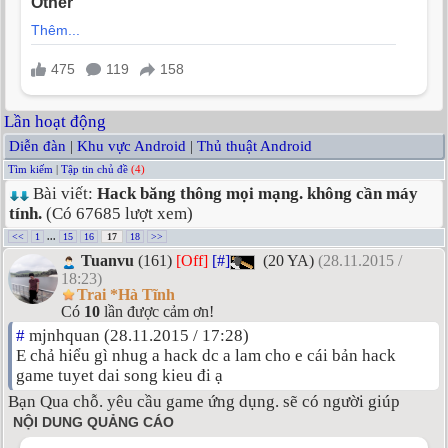
Lần hoạt động
Diễn đàn
|
Khu vực Android
|
Thủ thuật Android
Tìm kiếm
|
Tập tin chủ đề
(4)
Bài viết:
Hack băng thông mọi mạng. không cần máy
tính.
(Có 67685 lượt xem)
<<
1
...
15
16
17
18
>>
Tuanvu
(161)
[Off]
[#]
(20 YA)
(28.11.2015 /
18:23)
Trai *Hà Tĩnh
Có
10
lần được cảm ơn!
#
mjnhquan (28.11.2015 / 17:28)
E chả hiểu gì nhug a hack dc a lam cho e cái bản hack
game tuyet dai song kieu đi ạ
Bạn Qua chỗ. yêu cầu game ứng dụng. sẽ có người giúp