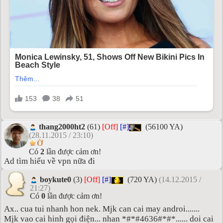
thang2000ht2
(61)
[Off]
[#]
(56100 YA)
(28.11.2015 / 23:10)
Ờ
Có
2
lần được cảm ơn!
Ad tìm hiểu về vpn nữa đi
boykute0
(3)
[Off]
[#]
(720 YA)
(14.12.2015 /
21:27)
Có
0
lần được cảm ơn!
Ax.. cua tui nhanh hon nek. Mjk can cai may androi.......
Mjk vao cai hinh gọi điện... nhan *#*#4636#*#*...... doi cai