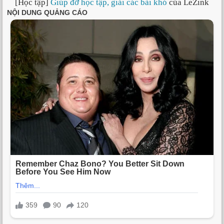
[Học tập]
Giúp đỡ học tập, giải các bài khó
của LeZink