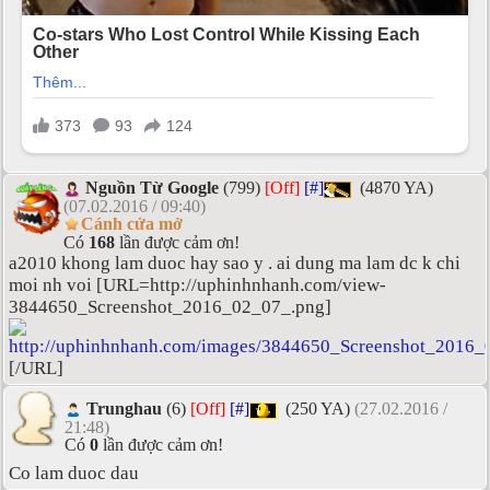
Nguồn Từ Google
(799)
[Off]
[#]
(4870 YA)
(07.02.2016 / 09:40)
Cánh cửa mở
Có
168
lần được cảm ơn!
a2010 khong lam duoc hay sao y . ai dung ma lam dc k chi
moi nh voi [URL=http://uphinhnhanh.com/view-
3844650_Screenshot_2016_02_07_.png]
[/URL]
Trunghau
(6)
[Off]
[#]
(250 YA)
(27.02.2016 /
21:48)
Có
0
lần được cảm ơn!
Co lam duoc dau