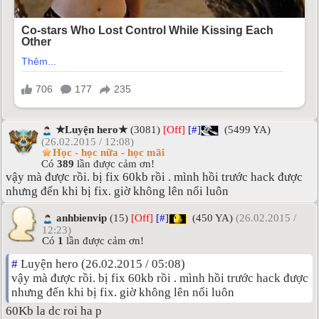
★Luyện hero★
(3081)
[Off]
[#]
(5499 YA)
(26.02.2015 / 12:08)
Học - học nữa - học mãi
Có
389
lần được cảm ơn!
vậy mà được rồi. bị fix 60kb rồi . mình hồi trước hack được
nhưng đến khi bị fix. giờ không lên nổi luôn
anhbienvip
(15)
[Off]
[#]
(450 YA)
(26.02.2015 /
12:23)
Có
1
lần được cảm ơn!
#
Luyện hero (26.02.2015 / 05:08)
vậy mà được rồi. bị fix 60kb rồi . mình hồi trước hack được
nhưng đến khi bị fix. giờ không lên nổi luôn
60Kb la dc roi ha p