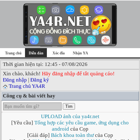
Trang chủ
Diễn đàn
Xóc đĩa
Nhận YA
Thời gian hiện tại: 12:45 - 07/08/2026
Xin chào, khách!
Hãy đăng nhập để tắt quảng cáo!
Đăng nhập
|
Đăng ký
Trang chủ YA4R
Công cụ & bài viết hay
Tìm
UPLOAD ảnh của ya4r.net
[Yêu cầu]
Tổng hợp các yêu cầu game, ứng dụng cho
android
của Cọp
[Giải đáp]
Bách khoa toàn thư
của Cọp