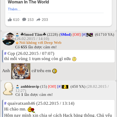
☘Smod Tâm☘
(2228) (
SMod
)
[Off]
[#]
(61710 YA)
(26.02.2015 / 14:10)
Nói không với Deep Web
Có
655
lần được cảm ơn!
#
Cọp (26.02.2015 / 07:07)
thì mỗi vùng 1 trạm sóng còn gì nữa
Anh
cứ trêu em
anhbienvip
(15)
[Off]
[#]
(450 YA)
(28.02.2015 /
12:27)
Có
1
lần được cảm ơn!
#
quaivatxanh46 (25.02.2015 / 13:14)
Hi chào mn.
Hôm nay mình xin chia sẻ cách Hack băng thông. Chủ yếu