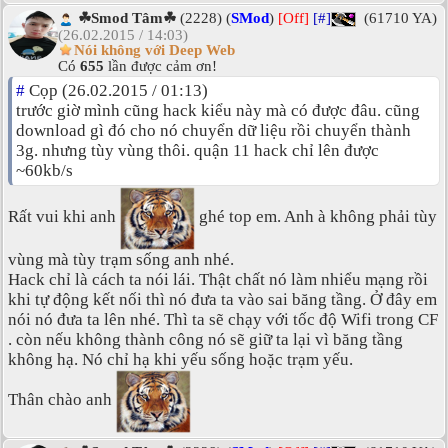
☘Smod Tâm☘
(2228) (
SMod
)
[Off]
[#]
(61710 YA)
(26.02.2015 / 14:03)
Nói không với Deep Web
Có
655
lần được cảm ơn!
#
Cọp (26.02.2015 / 01:13)
trước giờ mình cũng hack kiểu này mà có được đâu. cũng
download gì đó cho nó chuyển dữ liệu rồi chuyển thành
3g. nhưng tùy vùng thôi. quận 11 hack chỉ lên được
~60kb/s
Rất vui khi anh
ghé top em. Anh à không phải tùy
vùng mà tùy trạm sống anh nhé.
Hack chỉ là cách ta nói lái. Thật chất nó làm nhiểu mạng rồi
khi tự động kết nối thì nó đưa ta vào sai băng tầng. Ở đây em
nói nó đưa ta lên nhé. Thì ta sẽ chạy với tốc độ Wifi trong CF
. còn nếu không thành công nó sẽ giữ ta lại vì băng tầng
không hạ. Nó chỉ hạ khi yếu sống hoặc trạm yếu.
Thân chào anh