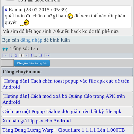
#
Kamui (28.02.2015 / 05:39)
quất luôn đi, chần chừ gì bạn
để xem thế nào rồi phán
quyết
Mà sim đó hết học sinh 70k.nếu hack ko đc thì phê nữa
Bạn cần
đăng nhập
để bình luận
Tổng số: 175
<<
1
2
3
4
5
...
18
>>
Cùng chuyên mục
[Hướng dẫn] Cách chèn toast popup vào file apk cực dễ trên
Android
[Hướng dẫn] Cách mod xoá bỏ Quảng Cáo trong APK trên
Android
Cách tạo một Popup Dialog đơn giản trên bất kỳ file apk
Xin bản giả lập psx cho Android
Tăng Dung Lượng Warp+ Cloudflare 1.1.1.1 Lên 1.000TB