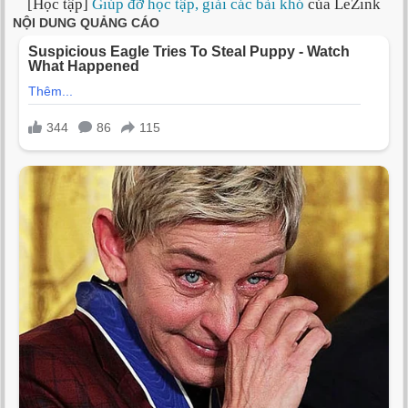
[Học tập]
Giúp đỡ học tập, giải các bài khó
của LeZink