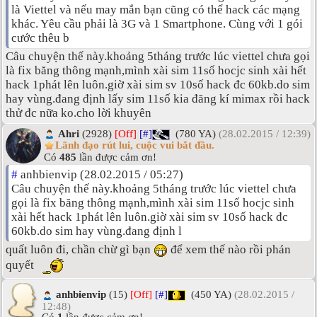
là Viettel và nếu may mắn bạn cũng có thể hack các mạng
khác. Yêu cầu phải là 3G và 1 Smartphone. Cùng với 1 gói
cước thêu b
Câu chuyện thế này.khoảng 5tháng trước lúc viettel chưa gọi
là fix băng thông mạnh,mình xài sim 11số hocjc sinh xài hết
hack 1phát lên luôn.giờ xài sim sv 10số hack đc 60kb.do sim
hay vùng.đang định lấy sim 11số kia đăng kí mimax rồi hack
thử đc nữa ko.cho lời khuyên
Ahri
(2928)
[Off]
[#]
(780 YA)
(28.02.2015 / 12:39)
Lãnh đạo rút lui, cuộc vui bắt đầu.
Có
485
lần được cảm ơn!
#
anhbienvip (28.02.2015 / 05:27)
Câu chuyện thế này.khoảng 5tháng trước lúc viettel chưa
gọi là fix băng thông mạnh,mình xài sim 11số hocjc sinh
xài hết hack 1phát lên luôn.giờ xài sim sv 10số hack đc
60kb.do sim hay vùng.đang định l
quất luôn đi, chần chừ gì bạn
để xem thế nào rồi phán
quyết
anhbienvip
(15)
[Off]
[#]
(450 YA)
(28.02.2015 /
12:48)
Có
1
lần được cảm ơn!