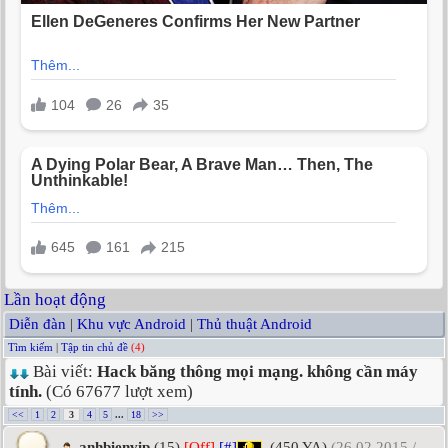
Lần hoạt động
Diễn đàn
|
Khu vực Android
|
Thủ thuật Android
Tìm kiếm
|
Tập tin chủ đề
(4)
Bài viết:
Hack băng thông mọi mạng. không cần máy
tính.
(Có 67677 lượt xem)
<<
1
2
3
4
5
...
18
>>
anhbienvip
(15)
[Off]
[#]
(450 YA)
(26.02.2015 /