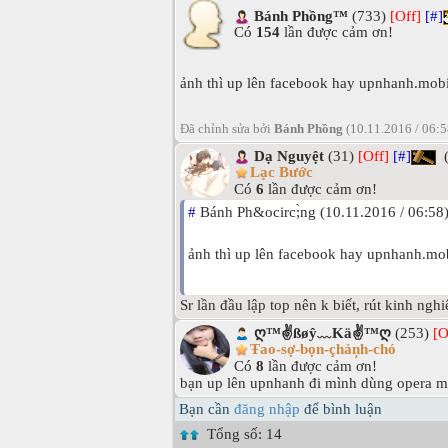
Bánh Phồng™
(733)
[Off]
[#]
Có
154
lần được cảm ơn!
ảnh thì up lên facebook hay upnhanh.mobi 
Đã chỉnh sửa bởi
Bánh Phồng
(10.11.2016 / 06:
Dạ Nguyệt
(31)
[Off]
[#]
(
Lạc Bước
Có
6
lần được cảm ơn!
#
Bánh Ph&ocirc;̀ng (10.11.2016 / 06:58
ảnh thì up lên facebook hay upnhanh.mobi
Sr lần đầu lập top nên k biết, rút kinh ngh
ღ™✌ßøŷ﹏Kä✌™ღ
(253)
[O
Ŧao-sợ-bọn-çhảņh-chó
Có
8
lần được cảm ơn!
bạn up lên upnhanh đi mình dùng opera mi
Bạn cần
đăng nhập
để bình luận
Tổng số: 14