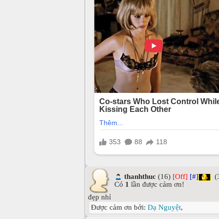
thanhthuc
(16)
[Off]
[#]
(
Có
1
lần được cảm ơn!
đẹp nhỉ
Được cảm ơn bởi:
Dạ Nguyệt
,