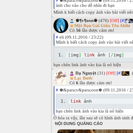
#
♚&para;v&para;oon♚ (09.11.2016 / 2
ảnh cho vào cho dễ nhìn đi bạn
Mình k biết cách copy ảnh vào bài viết nên
♚¶v¶oon♚
(470)
[Off]
[#]
Một Bạn Gái Giấu Tên Ahihi
Có
56
lần được cảm ơn!
#
eli (09.11.2016 / 23:22)
Mình k biết cách copy ảnh vào bài viết nê
[
img
]
link
 ảnh 
[
/
img
]
bạn chèn link ảnh vào kia là nó hiện
Dạ Nguyệt
(31)
[Off]
[#]
(
Lạc Bước
Có
6
lần được cảm ơn!
#
♚&para;v&para;oon♚ (09.11.2016 / 2
link
 ảnh
bạn chèn link ảnh vào kia là nó hiện
Ò hóa ra vậy, lần sau sẽ có hình ảnh sinh