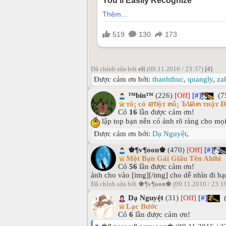
Đã chỉnh sửa bởi
eli
(09.11.2016 / 23:37)
[4]
Được cảm ơn bởi:
thanhthuc
,
quangly
,
za
™bin™
(226)
[Off]
[#]
(7
тô¡ có ണộт ๓ỗ¡ Ъนồ๓ тнậт Đ
Có
16
lần được cảm ơn!
lập top bạn nên có ảnh rõ ràng cho mọi
Được cảm ơn bởi:
Dạ Nguyệt
,
♚¶v¶oon♚
(470)
[Off]
[#]
Một Bạn Gái Giấu Tên Ahihi
Có
56
lần được cảm ơn!
ảnh cho vào [img][/img] cho dễ nhìn đi bạ
Đã chỉnh sửa bởi
♚¶v¶oon♚
(09.11.2016 / 23:1
Dạ Nguyệt
(31)
[Off]
[#]
(
Lạc Bước
Có
6
lần được cảm ơn!