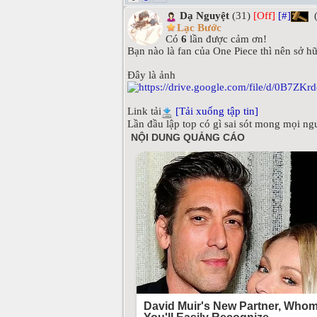
Dạ Nguyệt
(31)
[Off]
[#]
(
Lạc Bước
Có
6
lần được cảm ơn!
Bạn nào là fan của One Piece thì nên sở h
Đây là ảnh
Link tải
[Tải xuống tập tin]
Lần đầu lập top có gì sai sót mong mọi ng