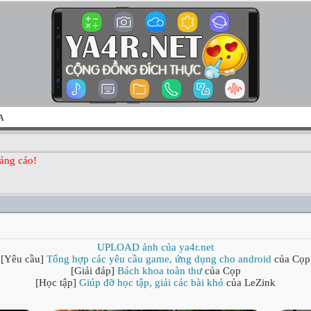
A
ảng cáo!
UPLOAD ảnh của ya4r.net
[Yêu cầu]
Tổng hợp các yêu cầu game, ứng dụng cho android
của Cọp
[Giải đáp]
Bách khoa toàn thư
của Cọp
[Học tập]
Giúp đỡ học tập, giải các bài khó
của LeZink