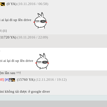
(0 YA)
(10.11.2016 / 06:58)
ai lại đi up lên drive
58)
[1]
11720 YA)
(10.11.2016 / 22:09)
)
 ai lại đi up lên drive
iệm lần sau ^^!
ff]
[#]
(15760 YA)
(12.11.2016 / 19:12)
ni không tải được ở google diver