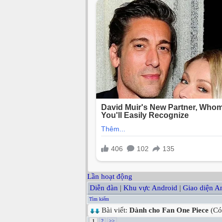
Lần hoạt động
Diễn đàn
|
Khu vực Android
|
Giao diện A
Tìm kiếm
Bài viết:
Dành cho Fan One Piece
(Có
1
2
>>