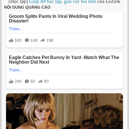
[Học tập]
Giúp đỡ học tập, giải các bài khó
của LeZink