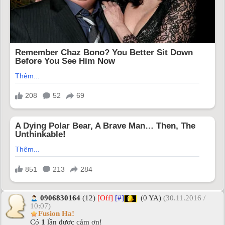
0906830164
(12)
[Off]
[#]
(0 YA)
(30.11.2016 /
10:07)
Fusion Ha!
Có
1
lần được cảm ơn!