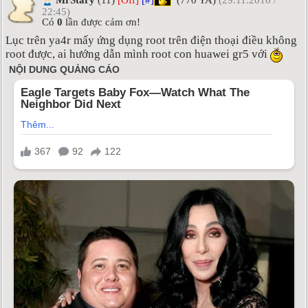
MrStary
(11)
[Off]
[#]
(770 YA)
(29.11.2016 /
22:45)
Có
0
lần được cảm ơn!
Lục trên ya4r mấy ứng dụng root trên điện thoại điều không
root được, ai hướng dẫn mình root con huawei gr5 với