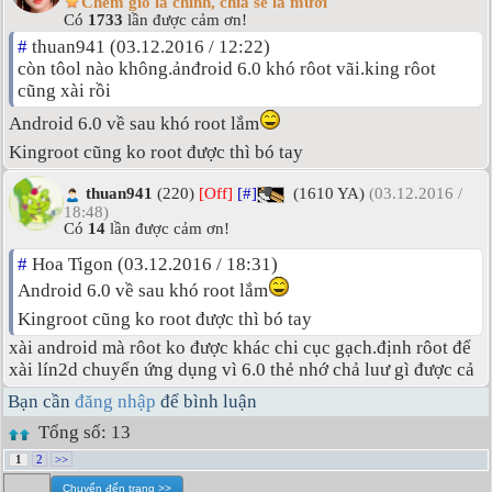
Chém gió là chính, chia sẻ là mười
Có
1733
lần được cảm ơn!
#
thuan941 (03.12.2016 / 12:22)
còn tôol nào không.ảnđroid 6.0 khó rôot vãi.king rôot
cũng xài rồi
Android 6.0 về sau khó root lắm
Kingroot cũng ko root được thì bó tay
thuan941
(220)
[Off]
[#]
(1610 YA)
(03.12.2016 /
18:48)
Có
14
lần được cảm ơn!
#
Hoa Tigon (03.12.2016 / 18:31)
Android 6.0 về sau khó root lắm
Kingroot cũng ko root được thì bó tay
xài android mà rôot ko được khác chi cục gạch.định rôot để
xài lín2d chuyển ứng dụng vì 6.0 thẻ nhớ chả luư gì được cả
Bạn cần
đăng nhập
để bình luận
Tổng số: 13
1
2
>>