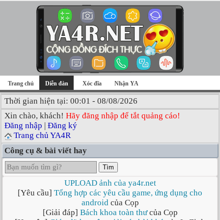
Trang chủ
Diễn đàn
Xóc đĩa
Nhận YA
Thời gian hiện tại: 00:01 - 08/08/2026
Xin chào, khách!
Hãy đăng nhập để tắt quảng cáo!
Đăng nhập
|
Đăng ký
Trang chủ YA4R
Công cụ & bài viết hay
Tìm
UPLOAD ảnh của ya4r.net
[Yêu cầu]
Tổng hợp các yêu cầu game, ứng dụng cho
android
của Cọp
[Giải đáp]
Bách khoa toàn thư
của Cọp