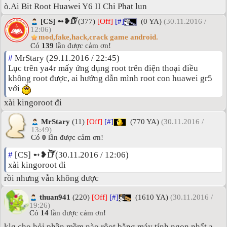
ò.Ai Bit Root Huawei Y6 II Chi Phat lun
[CS] ➻❥D̸͗̌̈̋͗͗̐̀̑͠͝
(377)
[Off]
[#]
(0 YA)
(30.11.2016 /
12:06)
mod,fake,hack,crack game android.
Có
139
lần được cảm ơn!
#
MrStary (29.11.2016 / 22:45)
Lục trên ya4r mấy ứng dụng root trên điện thoại điều
không root được, ai hướng dẫn mình root con huawei gr5
với
xài kingoroot đi
MrStary
(11)
[Off]
[#]
(770 YA)
(30.11.2016 /
13:49)
Có
0
lần được cảm ơn!
#
[CS] ➻❥D̸͗̌̈̋͗͗̐̀̑͠͝ (30.11.2016 / 12:06)
xài kingoroot đi
rồi nhưng vẫn không được
thuan941
(220)
[Off]
[#]
(1610 YA)
(30.11.2016 /
19:26)
Có
14
lần được cảm ơn!
klq cho hỏi phần mềm nào rôot bằng máy tính ngon nhất ạ