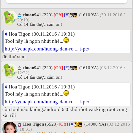
thuan941
(220)
[Off]
[#]
(1610 YA)
(30.11.2016 /
20:19)
Có
14
lần được cảm ơn!
#
Hoa Tigon (30.11.2016 / 19:31)
Tool nầy là ngon nhứt nhé...
http://yeuapk.com/huong-dan-ro ... t-pc/
để thử xem
thuan941
(220)
[Off]
[#]
(1610 YA)
(03.12.2016 /
12:22)
Có
14
lần được cảm ơn!
#
Hoa Tigon (30.11.2016 / 19:31)
Tool nầy là ngon nhứt nhé...
http://yeuapk.com/huong-dan-ro ... t-pc/
còn tôol nào không.ảnđroid 6.0 khó rôot vãi.king rôot cũng
xài rồi
Hoa Tigon
(5523)
[Off]
[#]
(14000 YA)
(03.12.2016
/ 18:31)