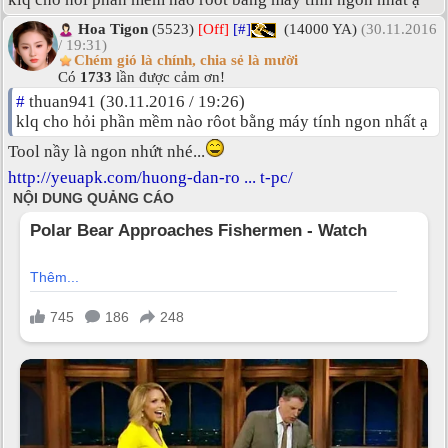
Hoa Tigon
(5523)
[Off]
[#]
(14000 YA)
(30.11.2016
/ 19:31)
Chém gió là chính, chia sẻ là mười
Có
1733
lần được cảm ơn!
#
thuan941 (30.11.2016 / 19:26)
klq cho hỏi phần mềm nào rôot bằng máy tính ngon nhất ạ
Tool nầy là ngon nhứt nhé...
http://yeuapk.com/huong-dan-ro ... t-pc/