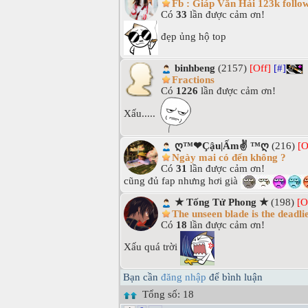
Fb : Giáp Văn Hải 123k follow
Có
33
lần được cảm ơn!
đẹp ủng hộ top
binhbeng
(2157)
[Off]
[#]
Fractions
Có
1226
lần được cảm ơn!
Xấu.....
ღ™❤Çậu|Ấm✌ ™ღ
(216)
[O
Ngày mai có đến không ?
Có
31
lần được cảm ơn!
cũng đủ fap nhưng hơi già
★ Tống Tử Phong ★
(198)
[O
The unseen blade is the deadli
Có
18
lần được cảm ơn!
Xấu quá trời
Bạn cần
đăng nhập
để bình luận
Tổng số: 18