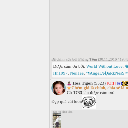
Đã chỉnh sửa bởi
Phồng Tôm
(30.11.2016 / 19:4
Được cảm ơn bởi:
World Without Love
,
♚
Hh1997
,
NeilTee
,
°¶AngeL๖ۣۜDaRkNesS™
Hoa Tigon
(5523)
[Off]
[#]
Chém gió là chính, chia sẻ là 
Có
1733
lần được cảm ơn!
Đẹp quá cài luôn
Tập tin đính kèm: