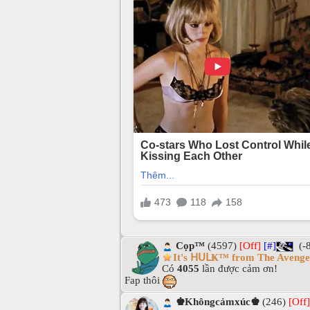
Cọp™
(4597)
[Off]
[#]
(-
It's ᕼᑌᒪҜ™ from The Avenge
Có
4055
lần được cảm ơn!
Fap thôi
♚Khôngcảmxúc♚
(246)
[Off]