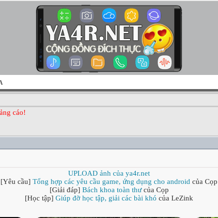
A
ảng cáo!
UPLOAD ảnh của ya4r.net
[Yêu cầu]
Tổng hợp các yêu cầu game, ứng dụng cho android
của Cọp
[Giải đáp]
Bách khoa toàn thư
của Cọp
[Học tập]
Giúp đỡ học tập, giải các bài khó
của LeZink