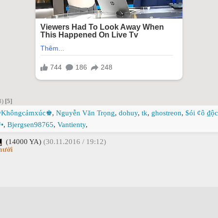
3)
[5]
Khôngcảmxúc♚
,
Nguyễn Văn Trọng
,
dohuy
,
tk
,
ghostreon
,
$ói ¢ô ₫ộc
•
,
Bjergsen98765
,
Vantienty
,
(14000 YA)
(30.11.2016 / 19:12)
mười