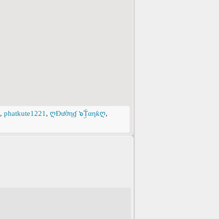
,
phatkute1221
,
ღĐườηɠ ๖ۣۜTαηƙღ
,