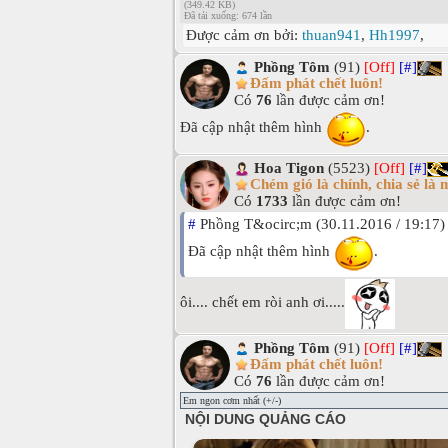
(349.42 KB)
Đã tải xuống: 674 lần
Được cảm ơn bởi:
thuan941
,
Hh1997
,
Phồng Tôm
(91)
[Off]
[#]
Đấm phát chết luôn!
Có
76
lần được cảm ơn!
Đã cập nhật thêm hình
.
Hoa Tigon
(5523)
[Off]
[#]
Chém gió là chính, chia sẻ là 
Có
1733
lần được cảm ơn!
#
Phồng T&ocirc;m (30.11.2016 / 19:17)
Đã cập nhật thêm hình
.
ôi.... chết em ròi anh ơi.....
Phồng Tôm
(91)
[Off]
[#]
Đấm phát chết luôn!
Có
76
lần được cảm ơn!
Em ngon cơm nhất (+/-)