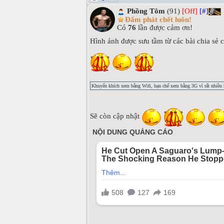
Phồng Tôm
(91)
[Off]
[#]
Đấm phát chết luôn!
Có
76
lần được cảm ơn!
Hình ảnh được sưu tầm từ các bài chia sẻ
Khuyến khích xem bằng Wifi, hạn chế xem bằng 3G vì rất nhiều h
Sẽ còn cập nhật