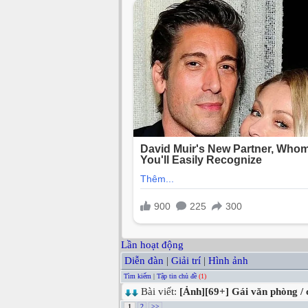
Lần hoạt động
Diễn đàn
|
Giải trí
|
Hình ảnh
Tìm kiếm
|
Tập tin chủ đề
(1)
Bài viết:
[Ảnh][69+] Gái văn phòng / 
1
2
>>