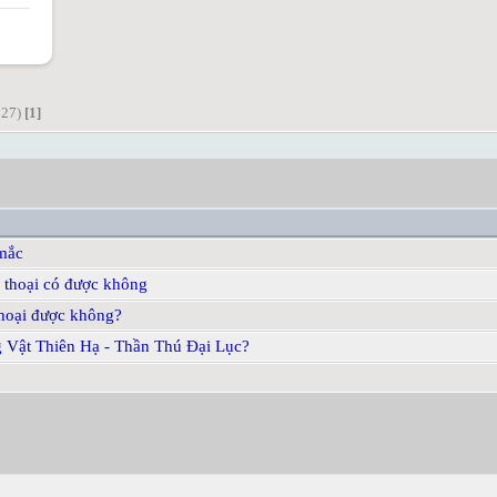
:27)
[1]
 mắc
ện thoại có được không
thoại được không?
 Vật Thiên Hạ - Thần Thú Đại Lục?