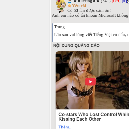
♛♜Trung♜♛
(341)
[Off]
[#]
Yêu rồi
Có
53
lần được cảm ơn!
Anh em nào có tài khoản Microsoft không
Trung
Lần sau vui lòng viết Tiếng Việt có dấu,