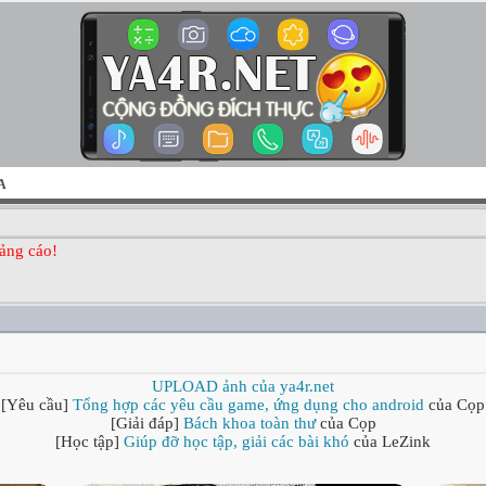
A
ảng cáo!
UPLOAD ảnh của ya4r.net
[Yêu cầu]
Tổng hợp các yêu cầu game, ứng dụng cho android
của Cọp
[Giải đáp]
Bách khoa toàn thư
của Cọp
[Học tập]
Giúp đỡ học tập, giải các bài khó
của LeZink