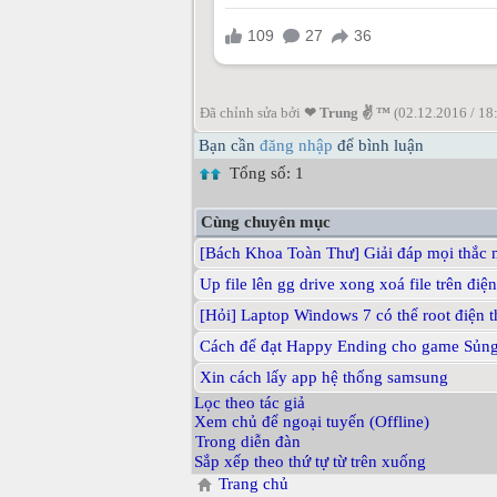
Đã chỉnh sửa bởi
❤ Trung ✌ ™
(02.12.2016 / 18
Bạn cần
đăng nhập
để bình luận
Tổng số: 1
Cùng chuyên mục
[Bách Khoa Toàn Thư] Giải đáp mọi thắc
Up file lên gg drive xong xoá file trên đi
[Hỏi] Laptop Windows 7 có thể root điện 
Cách để đạt Happy Ending cho game Sủng
Xin cách lấy app hệ thống samsung
Lọc theo tác giả
Xem chủ để ngoại tuyến (Offline)
Trong diễn đàn
Sắp xếp theo thứ tự từ trên xuống
Trang chủ