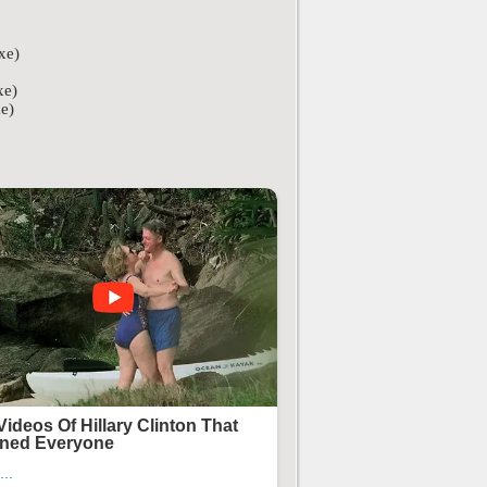
xe)
xe)
e)