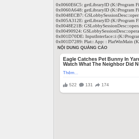
0x0060E6C5: getLibraryID (K:\Program F
0x0060A648: getLibraryID (K:\Program F
0x0048ECB7: GSLobbySessionDesc::operat
0x005A312E: getLibraryID (K:\Program F
0x0048E21B: GSLobbySessionDesc::operat
0x00490924: GSLobbySessionDesc::operat
0x001D70DE: InputInterface::i (K:\Progra
0x001D7289: Plat:: App: : PlatWinMain (K