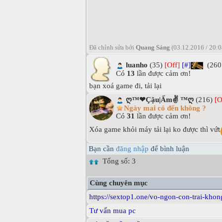
Đã chỉnh sửa bởi
Quang Sáng
(03.12.2016 / 20:
luanho
(35)
[Off]
[#]
(260
Có
13
lần được cảm ơn!
bạn xoá game đi, tải lại
ღ™❤Çậu|Ấm✌ ™ღ
(216)
[O
Ngày mai có đến không ?
Có
31
lần được cảm ơn!
Xóa game khỏi máy tải lại ko được thì vứt
Bạn cần
đăng nhập
để bình luận
Tổng số: 3
Cùng chuyên mục
https://sextop1.one/vo-ngon-con-trai-khon
Tư vấn mua pc