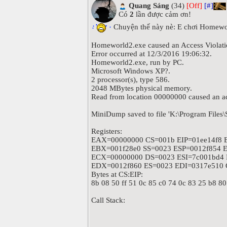
Quang Sáng
(34)
[Off]
[#]
Có
2
lần được cảm ơn!
Chuyện thế này nè: E chơi Homeworl
Homeworld2.exe caused an Access Violati
Error occurred at 12/3/2016 19:06:32.
Homeworld2.exe, run by PC.
Microsoft Windows XP?.
2 processor(s), type 586.
2048 MBytes physical memory.
Read from location 00000000 caused an ac
MiniDump saved to file 'K:\Program Fil
Registers:
EAX=00000000 CS=001b EIP=01ee14f8
EBX=001f28e0 SS=0023 ESP=0012f854 
ECX=00000000 DS=0023 ESI=7c001bd4 
EDX=0012f860 ES=0023 EDI=0317e510
Bytes at CS:EIP:
8b 08 50 ff 51 0c 85 c0 74 0c 83 25 b8 80
Call Stack: