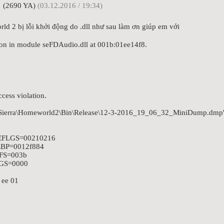
(2690 YA)
(03.12.2016 / 19:34)
d 2 bị lỗi khởi động do .dll như sau làm ơn giúp em với
on in module seFDAudio.dll at 001b:01ee14f8.
cess violation.
es\Sierra\Homeworld2\Bin\Release\12-3-2016_19_06_32_MiniDump.dmp
 EFLGS=00210216
EBP=0012f884
FS=003b
 GS=0000
 ee 01