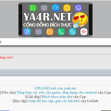
A
ảng cáo!
UPLOAD ảnh của ya4r.net
[Yêu cầu]
Tổng hợp các yêu cầu game, ứng dụng cho android
của Cọp
[Giải đáp]
Bách khoa toàn thư
của Cọp
[Học tập]
Giúp đỡ học tập, giải các bài khó
của LeZink