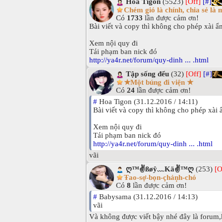
Hoa Tigon
(5523)
[Off]
[#]
Chém gió là chính, chia sẻ là 
Có
1733
lần được cảm ơn!
Bài viết và copy thì không cho phép xài ẩn
Xem nội quy đi
Tái phạm ban nick đó
http://ya4r.net/forum/quy-dinh ... .html
Tập sống đểu
(32)
[Off]
[#]
★Một búng đi viện ★
Có
24
lần được cảm ơn!
#
Hoa Tigon (31.12.2016 / 14:11)
Bài viết và copy thì không cho phép xài 
Xem nội quy đi
Tái phạm ban nick đó
http://ya4r.net/forum/quy-dinh ... .html
vãi
ღ™✌ßøŷ﹏Kä✌™ღ
(253)
[O
Ŧao-sợ-bọn-çhảņh-chó
Có
8
lần được cảm ơn!
#
Babysama (31.12.2016 / 14:13)
vãi
Và không được viết bậy nhé đây là forum,