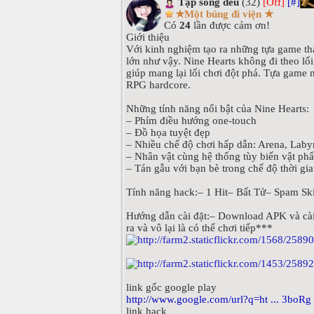
Tập sống đểu
(32)
[Off]
[#]
★Một búng đi viện ★
Có
24
lần được cảm ơn!
Giới thiệu
Với kinh nghiệm tạo ra những tựa game t
lớn như vậy. Nine Hearts không đi theo l
giúp mang lại lối chơi đột phá. Tựa game
RPG hardcore.
Những tính năng nổi bật của Nine Hearts:
– Phím điều hướng one-touch
– Đồ họa tuyệt đẹp
– Nhiều chế độ chơi hấp dẫn: Arena, Labyr
– Nhân vật cùng hệ thống tùy biến vật ph
– Tán gẫu với bạn bè trong chế độ thời gi
Tính năng hack:– 1 Hit– Bất Tử– Spam Ski
Hướng dẫn cài đặt:– Download APK và cài 
ra và vô lại là có thể chơi tiếp***
link gốc google play
http://www.google.com/url?q=ht ... 3boRg
link hack