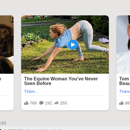
)
[2]