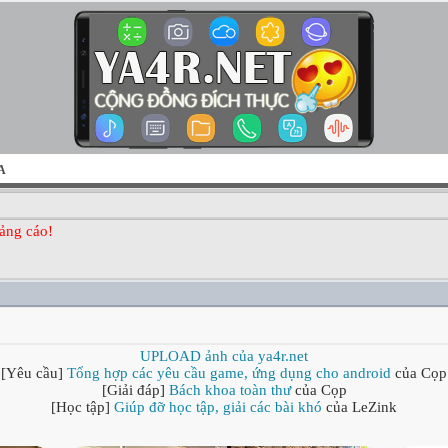
A
ảng cáo!
UPLOAD ảnh của ya4r.net
[Yêu cầu]
Tổng hợp các yêu cầu game, ứng dụng cho android
của Cọp
[Giải đáp]
Bách khoa toàn thư
của Cọp
[Học tập]
Giúp đỡ học tập, giải các bài khó
của LeZink