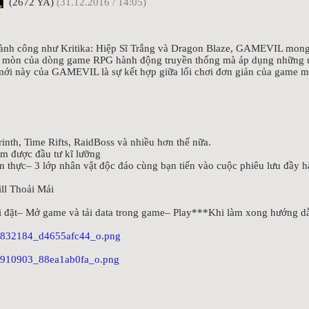
(2672 YA)
(31.12.2016 / 14:05)
hành công như Kritika: Hiệp Sĩ Trắng và Dragon Blaze, GAMEVIL mong 
ối mòn của dòng game RPG hành động truyền thống mà áp dụng những ứ
 mới này của GAMEVIL là sự kết hợp giữa lối chơi đơn giản của game 
inth, Time Rifts, RaidBoss và nhiều hơn thế nữa.
ẩm được đầu tư kĩ lưỡng
an thực– 3 lớp nhân vật độc đáo cùng bạn tiến vào cuộc phiêu lưu đầy h
ll Thoải Mái
đặt– Mở game và tải data trong game– Play***Khi làm xong hướng dẫn 