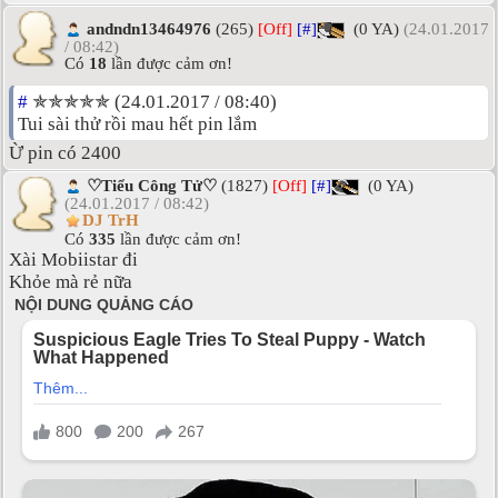
andndn13464976
(265)
[Off]
[#]
(0 YA)
(24.01.2017
/ 08:42)
Có
18
lần được cảm ơn!
#
✯✯✯✯✯ (24.01.2017 / 08:40)
Tui sài thử rồi mau hết pin lắm
Ừ pin có 2400
♡Tiểu Công Tử♡
(1827)
[Off]
[#]
(0 YA)
(24.01.2017 / 08:42)
DJ TrH
Có
335
lần được cảm ơn!
Xài Mobiistar đi
Khỏe mà rẻ nữa