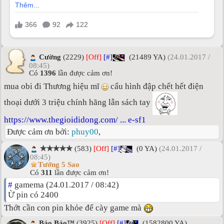
Cường
(2229)
[Off]
[#]
(21489 YA)
(24.01.2017 /
08:45)
Có
1396
lần được cảm ơn!
mua obi đi Thương hiệu mĩ
cấu hình đập chết hết điện
thoại dưới 3 triệu chính hãng lẫn sách tay
https://www.thegioididong.com/ ... e-sf1
Được cảm ơn bởi:
phuy00
,
✯✯✯✯✯
(583)
[Off]
[#]
(0 YA)
(24.01.2017 /
08:45)
Tướng 5 Sao
Có
311
lần được cảm ơn!
#
gamema (24.01.2017 / 08:42)
Ừ pin có 2400
Thớt cần con pin khỏe để cày game mà
Bảo Bảo™
(3925)
[Off]
[#]
(1582800 YA)