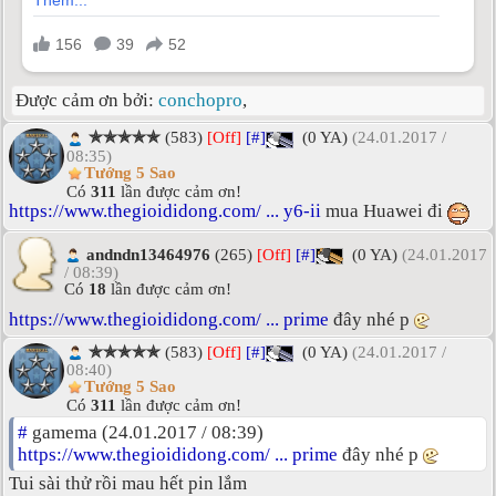
Được cảm ơn bởi:
conchopro
,
✯✯✯✯✯
(583)
[Off]
[#]
(0 YA)
(24.01.2017 /
08:35)
Tướng 5 Sao
Có
311
lần được cảm ơn!
https://www.thegioididong.com/ ... y6-ii
mua Huawei đi
andndn13464976
(265)
[Off]
[#]
(0 YA)
(24.01.2017
/ 08:39)
Có
18
lần được cảm ơn!
https://www.thegioididong.com/ ... prime
đây nhé p
✯✯✯✯✯
(583)
[Off]
[#]
(0 YA)
(24.01.2017 /
08:40)
Tướng 5 Sao
Có
311
lần được cảm ơn!
#
gamema (24.01.2017 / 08:39)
https://www.thegioididong.com/ ... prime
đây nhé p
Tui sài thử rồi mau hết pin lắm