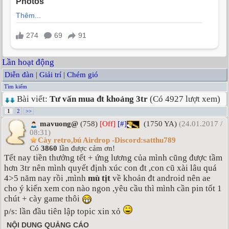
Lần hoạt động
Diễn đàn
|
Giải trí
|
Chém gió
Tìm kiếm
Bài viết:
Tư vấn mua đt khoảng 3tr
(Có 4927 lượt xem)
1
2
>>
mavuong@
(758)
[Off]
[#]
(1750 YA)
(24.01.2017 /
08:31)
Cày retro,bú Airdrop -Discord:satthu789
Có
3860
lần được cảm ơn!
Tết nay tiền thưởng tết + ứng lương của mình cũng được tầm
hơn 3tr nên mình quyết định xúc con đt ,con cũ xài lâu quá
4>5 năm nay rồi ,mình
mù tịt
về khoản đt android nên ae
cho ý kiến xem con nào ngon ,yêu cầu thì mình cần pin tốt 1
chút + cày game thôi
p/s: lần đầu tiên lập topic xin xỏ