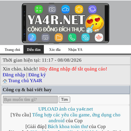
Trang chủ
Diễn đàn
Xóc đĩa
Nhận YA
Thời gian hiện tại: 11:17 - 08/08/2026
Xin chào, khách!
Hãy đăng nhập để tắt quảng cáo!
Đăng nhập
|
Đăng ký
Trang chủ YA4R
Công cụ & bài viết hay
Tìm
UPLOAD ảnh của ya4r.net
[Yêu cầu]
Tổng hợp các yêu cầu game, ứng dụng cho
android
của Cọp
[Giải đáp]
Bách khoa toàn thư
của Cọp