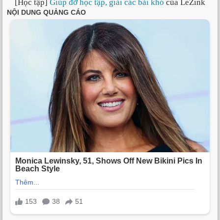
[Học tập]
Giúp đỡ học tập, giải các bài khó
của LeZink