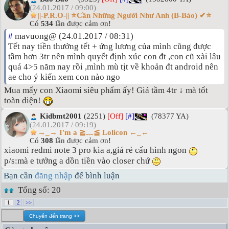
(24.01.2017 / 09:00)
||-P.R.O-|| ⭐Cần Những Người Như Anh (B-Bảo) ✔⭐
Có
534
lần được cảm ơn!
#
mavuong@ (24.01.2017 / 08:31)
Tết nay tiền thưởng tết + ứng lương của mình cũng được
tầm hơn 3tr nên mình quyết định xúc con đt ,con cũ xài lâu
quá 4>5 năm nay rồi ,mình mù tịt về khoản đt android nên
ae cho ý kiến xem con nào ngo
Mua mấy con Xiaomi siêu phẩm ấy! Giá tầm 4tr ↓ mà tốt
toàn diện!
Kidbmt2001
(2251)
[Off]
[#]
(78377 YA)
(24.01.2017 / 09:19)
→_→ I'm a ≧﹏≦ Lolicon ←_←
Có
308
lần được cảm ơn!
xiaomi redmi note 3 pro kìa a,giá rẻ cấu hình ngon
p/s:mà e tưởng a dồn tiền vào closer chứ
Bạn cần
đăng nhập
để bình luận
Tổng số: 20
1
2
>>