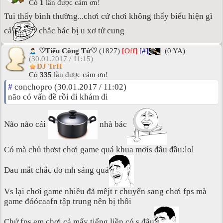
Có
1
lần được cảm ơn!
Tui thấy bình thường...chơi cứ chơi không thấy biểu hiện gì
cả
chắc bác bị u xơ tử cung
♡Tiểu Công Tử♡
(1827)
[Off]
[#]
(0 YA)
(30.01.2017 / 11:15)
DJ TrH
Có
335
lần được cảm ơn!
#
conchopro (30.01.2017 / 11:02)
não có vấn đề rồi đi khám đi
Não não cái
nhà bác
Có mà chủ thơst chơi game quá khua mơis đâu đầu:lol
Đau mắt chắc do mh sáng quá
Vs lại chơi game nhiều đã mêjt r chuyển sang chơi fps mà
game đóócaafn tập trung nên bị thôi
Chứ fps em chơi cả mấy tiếng liền có s đâu