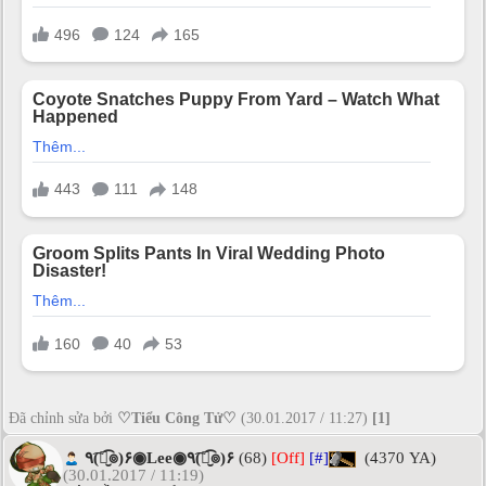
Đã chỉnh sửa bởi
♡Tiểu Công Tử♡
(30.01.2017 / 11:27)
[1]
٩(͡๏̮͡๏)۶◉Lee◉٩(͡๏̮͡๏)۶
(68)
[Off]
[#]
(4370 YA)
(30.01.2017 / 11:19)