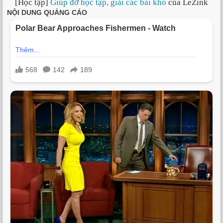
[Học tập]
Giúp đỡ học tập, giải các bài khó
của LeZink