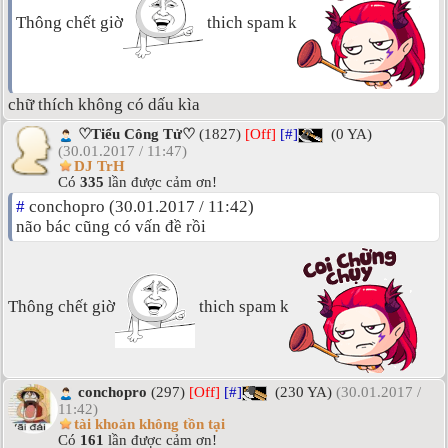
Thông chết giờ
thich spam k
chữ thích không có dấu kìa
♡Tiểu Công Tử♡
(1827)
[Off]
[#]
(0 YA)
(30.01.2017 / 11:47)
DJ TrH
Có
335
lần được cảm ơn!
#
conchopro (30.01.2017 / 11:42)
não bác cũng có vấn đề rồi
Thông chết giờ
thich spam k
conchopro
(297)
[Off]
[#]
(230 YA)
(30.01.2017 /
11:42)
tài khoản không tồn tại
Có
161
lần được cảm ơn!