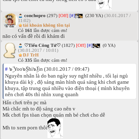
conchopro
(297)
[Off]
[#]
(230 YA)
(30.01.2017 /
11:02)
tài khoản không tồn tại
Có
161
lần được cảm ơn!
não có vấn đề rồi đi khám đi
♡Tiểu Công Tử♡
(1827)
[Off]
[#]
(0 YA)
(30.01.2017 / 10:01)
DJ TrH
Có
335
lần được cảm ơn!
#
๖ۣۜ Yoo๖ۣۜShi๖ۣۜJin (30.01.2017 / 09:47)
Nguyên nhân là do ban ngày suy nghĩ nhiều , tối lại ngủ
khuya dài kỳ , độ sáng màn hình quá sáng khi chơi game
khuya, tập trung quá nhiều vào điện thoại ( mình khuyên
nên chơi 40s thì nhìn xung quanh
Hấn chơi trên pc mà
Mà chắc mh to độ sáng cao nên v
Mk chơi fps tòan chọn quán mh bé chơi cho dễ
Mh to xem porn thôi