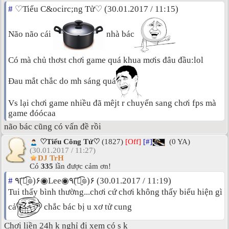
#
♡Tiểu C&ocirc;ng Tử♡ (30.01.2017 / 11:15)
Não não cái
nhà bác
Có mà chủ thơst chơi game quá khua mơis đâu đầu:lol
Đau mắt chắc do mh sáng quá
Vs lại chơi game nhiều đã mêjt r chuyển sang chơi fps mà
game đóócaa
não bác cũng có vấn đề rồi
♡Tiểu Công Tử♡
(1827)
[Off]
[#]
(0 YA)
(30.01.2017 / 11:27)
DJ TrH
Có
335
lần được cảm ơn!
#
٩(͡๏̮͡๏)۶◉Lee◉٩(͡๏̮͡๏)۶ (30.01.2017 / 11:19)
Tui thấy bình thường...chơi cứ chơi không thấy biểu hiện gì
cả
chắc bác bị u xơ tử cung
Chơi liền 24h k nghỉ đi xem có s k