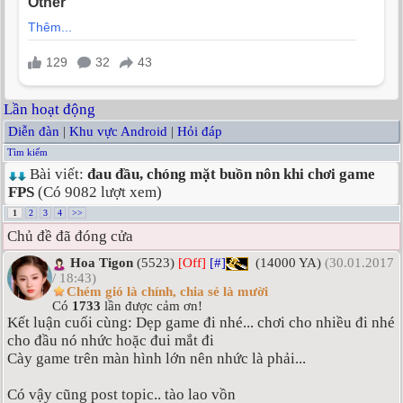
Lần hoạt động
Diễn đàn
|
Khu vực Android
|
Hỏi đáp
Tìm kiếm
Bài viết:
đau đầu, chóng mặt buồn nôn khi chơi game
FPS
(Có 9082 lượt xem)
1
2
3
4
>>
Chủ đề đã đóng cửa
Hoa Tigon
(5523)
[Off]
[#]
(14000 YA)
(30.01.2017
/ 18:43)
Chém gió là chính, chia sẻ là mười
Có
1733
lần được cảm ơn!
Kết luận cuối cùng: Dẹp game đi nhé... chơi cho nhiều đi nhé
cho đầu nó nhức hoặc đui mắt đi
Cày game trên màn hình lớn nên nhức là phải...
Có vậy cũng post topic.. tào lao vồn