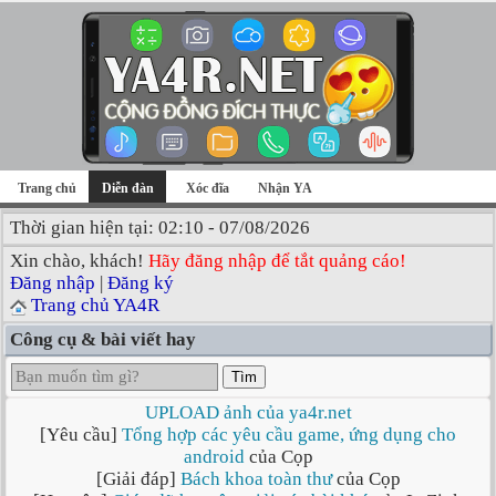
Trang chủ
Diễn đàn
Xóc đĩa
Nhận YA
Thời gian hiện tại: 02:10 - 07/08/2026
Xin chào, khách!
Hãy đăng nhập để tắt quảng cáo!
Đăng nhập
|
Đăng ký
Trang chủ YA4R
Công cụ & bài viết hay
Tìm
UPLOAD ảnh của ya4r.net
[Yêu cầu]
Tổng hợp các yêu cầu game, ứng dụng cho
android
của Cọp
[Giải đáp]
Bách khoa toàn thư
của Cọp