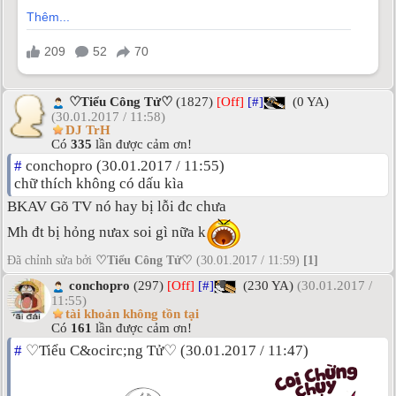
♡Tiểu Công Tử♡
(1827)
[Off]
[#]
(0 YA)
(30.01.2017 / 11:58)
DJ TrH
Có
335
lần được cảm ơn!
#
conchopro (30.01.2017 / 11:55)
chữ thích không có dấu kìa
BKAV Gõ TV nó hay bị lỗi đc chưa
Mh đt bị hỏng nưax soi gì nữa k
Đã chỉnh sửa bởi
♡Tiểu Công Tử♡
(30.01.2017 / 11:59)
[1]
conchopro
(297)
[Off]
[#]
(230 YA)
(30.01.2017 /
11:55)
tài khoản không tồn tại
Có
161
lần được cảm ơn!
#
♡Tiểu C&ocirc;ng Tử♡ (30.01.2017 / 11:47)