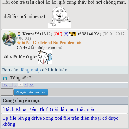
Hồi còn trẻ trâu chơi ào ào, giờ cũng thấy hơi hơi chóng mặt,
nhất là chơi minecraft
Kenzo™
(1312)
[Off]
[#]
(698140 YA)
(30.01.2017
/ 00:01)
☠ No Girlfriend No Problem ☠
Có
462
lần được cảm ơn!
bài viết lúc 0 giờ
Bạn cần
đăng nhập
để bình luận
Tổng số: 31
<<
1
2
3
4
>>
Cùng chuyên mục
[Bách Khoa Toàn Thư] Giải đáp mọi thắc mắc
Up file lên gg drive xong xoá file trên điện thoại có được
không