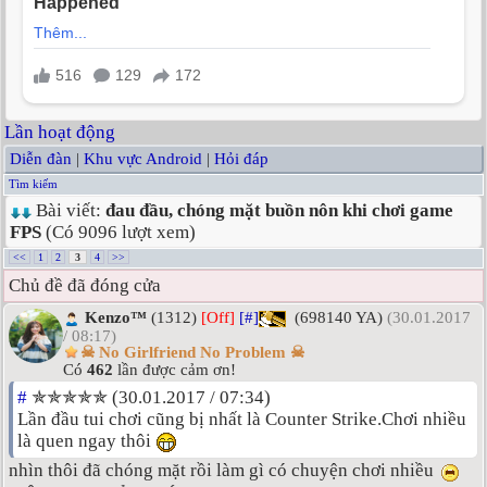
Lần hoạt động
Diễn đàn
|
Khu vực Android
|
Hỏi đáp
Tìm kiếm
Bài viết:
đau đầu, chóng mặt buồn nôn khi chơi game
FPS
(Có 9096 lượt xem)
<<
1
2
3
4
>>
Chủ đề đã đóng cửa
Kenzo™
(1312)
[Off]
[#]
(698140 YA)
(30.01.2017
/ 08:17)
☠ No Girlfriend No Problem ☠
Có
462
lần được cảm ơn!
#
✯✯✯✯✯ (30.01.2017 / 07:34)
Lần đầu tui chơi cũng bị nhất là Counter Strike.Chơi nhiều
là quen ngay thôi
nhìn thôi đã chóng mặt rồi làm gì có chuyện chơi nhiều