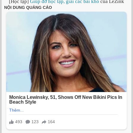
[Học tập]
Giúp đỡ học tập, giải các bài khó
của LeZink