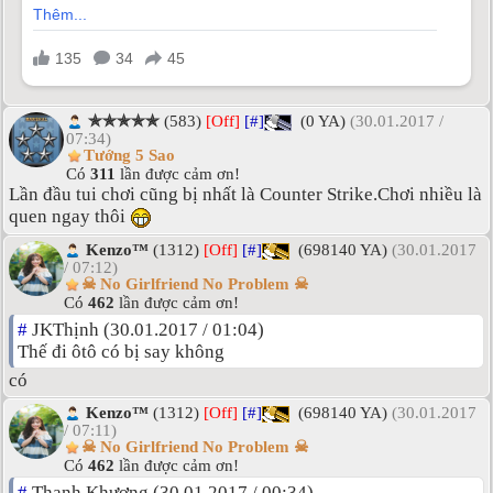
✯✯✯✯✯
(583)
[Off]
[#]
(0 YA)
(30.01.2017 /
07:34)
Tướng 5 Sao
Có
311
lần được cảm ơn!
Lần đầu tui chơi cũng bị nhất là Counter Strike.Chơi nhiều là
quen ngay thôi
Kenzo™
(1312)
[Off]
[#]
(698140 YA)
(30.01.2017
/ 07:12)
☠ No Girlfriend No Problem ☠
Có
462
lần được cảm ơn!
#
JKThịnh (30.01.2017 / 01:04)
Thế đi ôtô có bị say không
có
Kenzo™
(1312)
[Off]
[#]
(698140 YA)
(30.01.2017
/ 07:11)
☠ No Girlfriend No Problem ☠
Có
462
lần được cảm ơn!
#
Thanh Khương (30.01.2017 / 00:34)