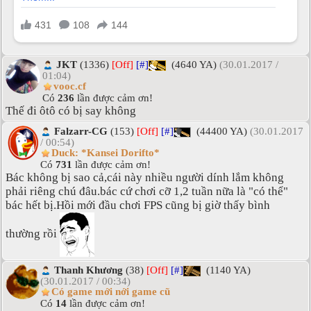
JKT
(1336)
[Off]
[#]
(4640 YA)
(30.01.2017 /
01:04)
vooc.cf
Có
236
lần được cảm ơn!
Thế đi ôtô có bị say không
Falzarr-CG
(153)
[Off]
[#]
(44400 YA)
(30.01.2017
/ 00:54)
Duck: *Kansei Dorifto*
Có
731
lần được cảm ơn!
Bác không bị sao cả,cái này nhiều người dính lắm không
phải riêng chú đâu.bác cứ chơi cỡ 1,2 tuần nữa là "có thể"
bác hết bị.Hồi mới đầu chơi FPS cũng bị giờ thấy bình
thường rồi
Thanh Khương
(38)
[Off]
[#]
(1140 YA)
(30.01.2017 / 00:34)
Có game mới nới game cũ
Có
14
lần được cảm ơn!