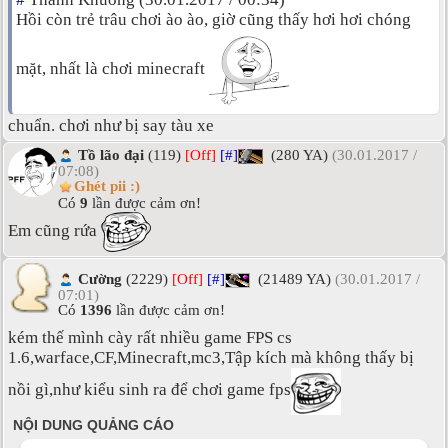
Hồi còn trẻ trâu chơi ào ào, giờ cũng thấy hơi hơi chóng
mặt, nhất là chơi minecraft
chuẩn. chơi như bị say tàu xe
Tồ lão đại
(119)
[Off]
[#]
(280 YA)
(30.01.2017 /
07:08)
Ghét pii :)
Có
9
lần được cảm ơn!
Em cũng rứa
Cường
(2229)
[Off]
[#]
(21489 YA)
(30.01.2017 /
07:01)
Có
1396
lần được cảm ơn!
kém thế mình cày rất nhiều game FPS cs
1.6,warface,CF,Minecraft,mc3,Tập kích mà không thấy bị
nồi gì,như kiểu sinh ra để chơi game fps