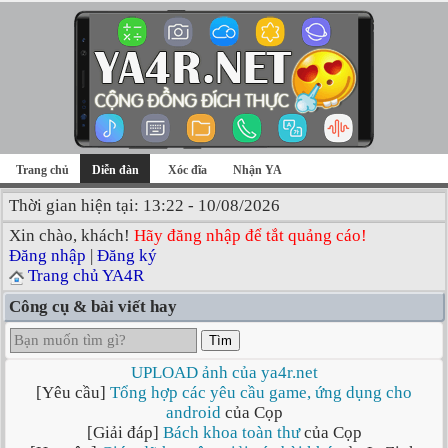
Trang chủ
Diễn đàn
Xóc đĩa
Nhận YA
Thời gian hiện tại: 13:22 - 10/08/2026
Xin chào, khách!
Hãy đăng nhập để tắt quảng cáo!
Đăng nhập
|
Đăng ký
Trang chủ YA4R
Công cụ & bài viết hay
Tìm
UPLOAD ảnh của ya4r.net
[Yêu cầu]
Tổng hợp các yêu cầu game, ứng dụng cho
android
của Cọp
[Giải đáp]
Bách khoa toàn thư
của Cọp