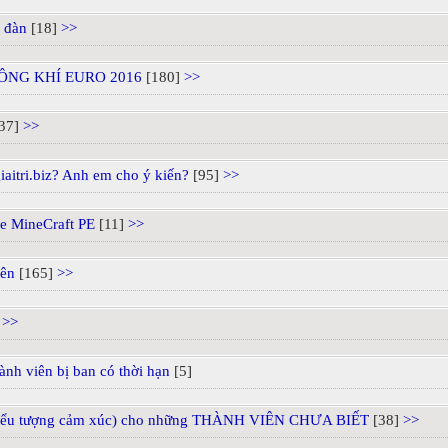
n đàn
[18]
>>
ÔNG KHÍ EURO 2016
[180]
>>
37]
>>
aitri.biz? Anh em cho ý kiến?
[95]
>>
me MineCraft PE
[11]
>>
iên
[165]
>>
>>
nh viên bị ban có thời hạn
[5]
biểu tượng cảm xúc) cho những THÀNH VIÊN CHƯA BIẾT
[38]
>>