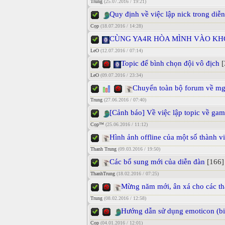
Trung
(25.07.2016 / 19:21)
Quy định về việc lập nick trong diễ
Cọp
(18.07.2016 / 14:28)
CÙNG YA4R HÒA MÌNH VÀO KH
LeO
(12.07.2016 / 07:14)
Topic để bình chọn đội vô địch
[
LeO
(09.07.2016 / 23:34)
Chuyển toàn bộ forum về mgi
Trung
(27.06.2016 / 07:40)
[Cảnh báo] Về việc lập topic về ga
Cọp™
(25.06.2016 / 11:12)
Hình ảnh offline của một số thành v
Thanh Trung
(09.03.2016 / 19:50)
Các bổ sung mới của diễn đàn
[166]
ThanhTrung
(18.02.2016 / 07:25)
Mừng năm mới, ân xá cho các thà
Trung
(08.02.2016 / 12:58)
Hướng dẫn sử dụng emoticon (
Cọp
(04.01.2016 / 12:01)