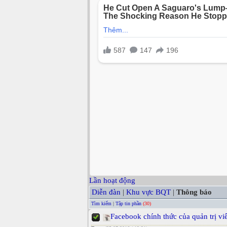
Lần hoạt động
Diễn đàn
|
Khu vực BQT
|
Thông báo
Tìm kiếm
|
Tập tin phần
(30)
Facebook chính thức của quản trị vi