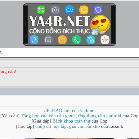
A
ảng cáo!
UPLOAD ảnh của ya4r.net
[Yêu cầu]
Tổng hợp các yêu cầu game, ứng dụng cho android
của Cọp
[Giải đáp]
Bách khoa toàn thư
của Cọp
[Học tập]
Giúp đỡ học tập, giải các bài khó
của LeZink