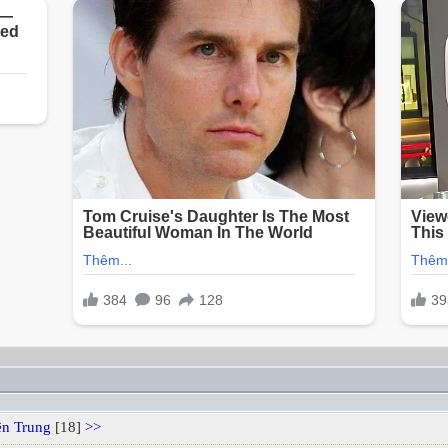
ên Trung
[18]
>>