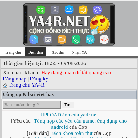
Trang chủ
Diễn đàn
Xóc đĩa
Nhận YA
Thời gian hiện tại: 18:55 - 09/08/2026
Xin chào, khách!
Hãy đăng nhập để tắt quảng cáo!
Đăng nhập
|
Đăng ký
Trang chủ YA4R
Công cụ & bài viết hay
Tìm
UPLOAD ảnh của ya4r.net
[Yêu cầu]
Tổng hợp các yêu cầu game, ứng dụng cho
android
của Cọp
[Giải đáp]
Bách khoa toàn thư
của Cọp