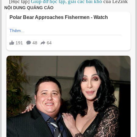
[Học tập]
Giúp đỡ học tập, giải các bài khó
của LeZink