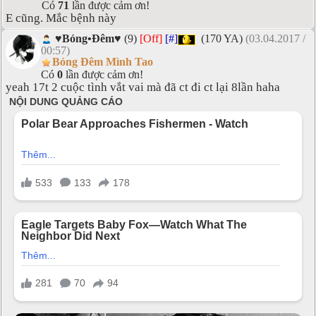
Có
71
lần được cảm ơn!
E cũng. Mắc bệnh này
♥Bóng•Đêm♥
(9)
[Off]
[#]
(170 YA)
(03.04.2017 /
00:57)
Bóng Đêm Mình Tao
Có
0
lần được cảm ơn!
yeah 17t 2 cuộc tình vắt vai mà đã ct đi ct lại 8lần haha