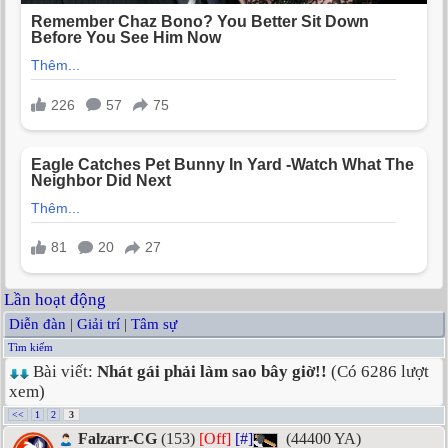
Lần hoạt động
Diễn đàn
|
Giải trí
|
Tâm sự
Tìm kiếm
Bài viết:
Nhát gái phải làm sao bây giờ!!
(Có 6286 lượt
xem)
<<
1
2
3
Falzarr-CG
(153)
[Off]
[#]
(44400 YA)