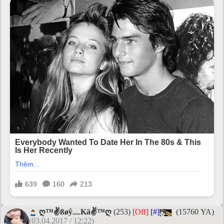
ღ™✌ßøŷ﹏Kä✌™ღ
(253)
[Off]
[#]
(15760 YA)
(03.04.2017 / 12:22)