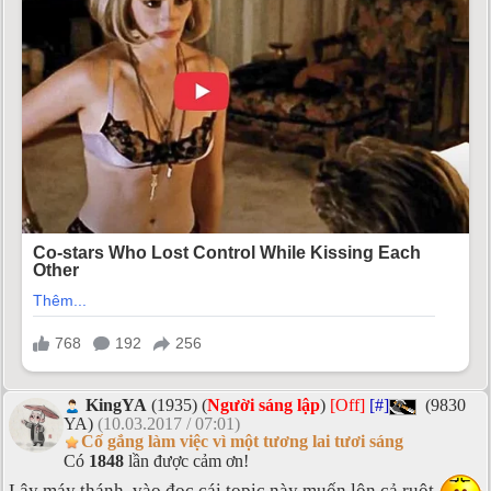
KingYA
(1935) (
Người sáng lập
)
[Off]
[#]
(9830
YA)
(10.03.2017 / 07:01)
Cố gắng làm việc vì một tương lai tươi sáng
Có
1848
lần được cảm ơn!
Lậy máy thánh, vào đọc cái topic này muốn lộn cả ruột