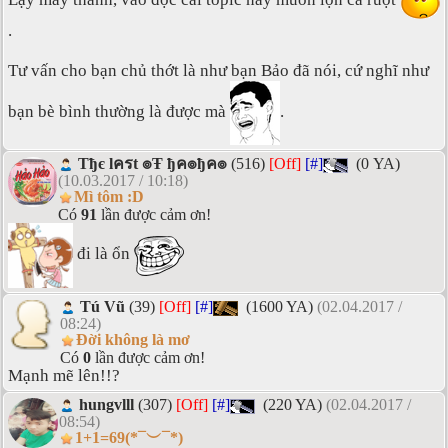
.
Tư vấn cho bạn chủ thớt là như bạn Bảo đã nói, cứ nghĩ như
bạn bè bình thường là được mà
.
Tђє lครt ๏Ŧ ђค๏ђค๏
(516)
[Off]
[#]
(0 YA)
(10.03.2017 / 10:18)
Mì tôm :D
Có
91
lần được cảm ơn!
đi là ổn
Tú Vũ
(39)
[Off]
[#]
(1600 YA)
(02.04.2017 /
08:24)
Đời không là mơ
Có
0
lần được cảm ơn!
Mạnh mẽ lên!!?
hungvlll
(307)
[Off]
[#]
(220 YA)
(02.04.2017 /
08:54)
1+1=69(*¯︶¯*)