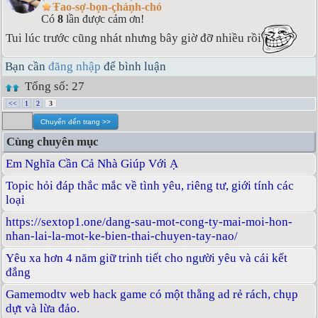
Ŧao-sợ-bọn-çhảņh-chó
Có
8
lần được cảm ơn!
Tui lúc trước cũng nhát nhưng bây giờ đỡ nhiều rồi
Bạn cần
đăng nhập
để bình luận
Tổng số: 27
<<
1
2
3
Cùng chuyên mục
Em Nghĩa Cần Cả Nhà Giúp Với Ạ
Topic hỏi đáp thắc mắc về tình yêu, riêng tư, giới tính các
loại
https://sextop1.one/dang-sau-mot-cong-ty-mai-moi-hon-
nhan-lai-la-mot-ke-bien-thai-chuyen-tay-nao/
Yêu xa hơn 4 năm giữ trinh tiết cho người yêu và cái kết
đắng
Gamemodtv web hack game có một thằng ad rẻ rách, chụp
dựt và lừa đảo.