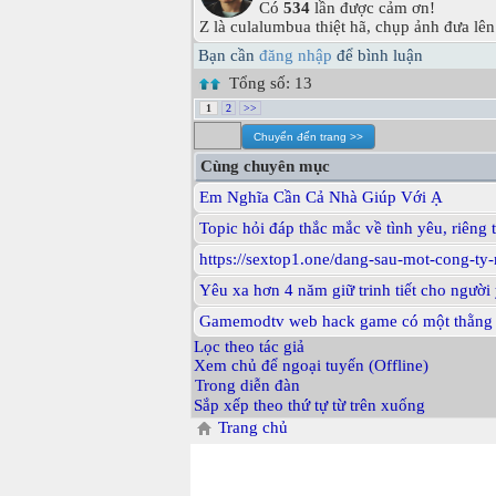
Có
534
lần được cảm ơn!
Z là culalumbua thiệt hã, chụp ảnh đưa lên
Bạn cần
đăng nhập
để bình luận
Tổng số: 13
1
2
>>
Cùng chuyên mục
Em Nghĩa Cần Cả Nhà Giúp Với Ạ
Topic hỏi đáp thắc mắc về tình yêu, riêng tư
https://sextop1.one/dang-sau-mot-cong-ty
Yêu xa hơn 4 năm giữ trinh tiết cho người 
Gamemodtv web hack game có một thằng ad
Lọc theo tác giả
Xem chủ để ngoại tuyến (Offline)
Trong diễn đàn
Sắp xếp theo thứ tự từ trên xuống
Trang chủ