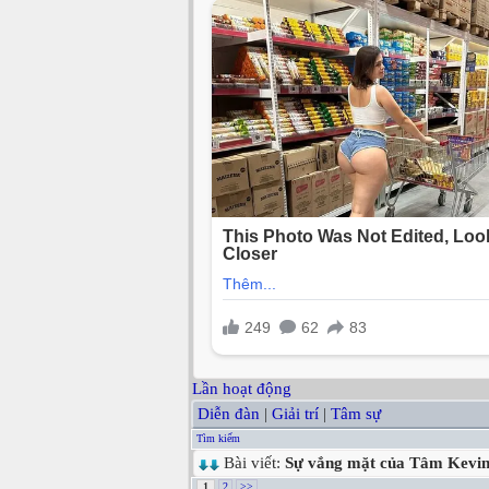
Lần hoạt động
Diễn đàn
|
Giải trí
|
Tâm sự
Tìm kiếm
Bài viết:
Sự vắng mặt của Tâm Kevin 
1
2
>>