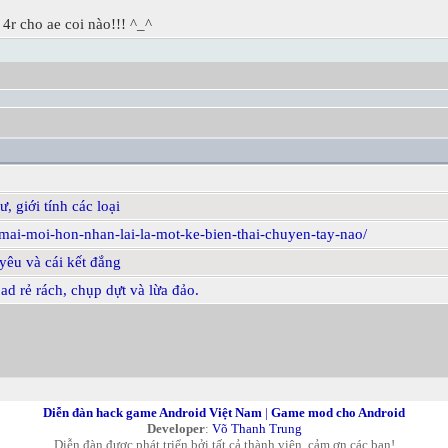
 4r cho ae coi nào!!! ^_^
, giới tính các loại
-mai-moi-hon-nhan-lai-la-mot-ke-bien-thai-chuyen-tay-nao/
yêu và cái kết đắng
 rẻ rách, chụp dựt và lừa đảo.
Diễn đàn hack game Android Việt Nam
|
Game mod cho Android
Developer
:
Võ Thanh Trung
Diễn đàn được phát triển bởi tất cả thành viên, cảm ơn các bạn!