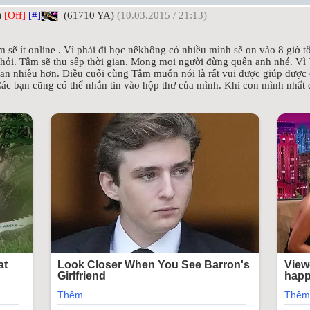
)
[Off]
[#]
(61710 YA)
(10.03.2015 / 21:13)
tâm sẽ ít online . Vì phải đi học nêkhông có nhiều mình sẽ on vào 8 gi
u hỏi. Tâm sẽ thu sếp thời gian. Mong mọi người đừng quên anh nhé. V
gian nhiều hơn. Điều cuối cùng Tâm muốn nói là rất vui được giúp được 
 Các bạn cũng có thể nhắn tin vào hộp thư của mình. Khi con mình nhất đ