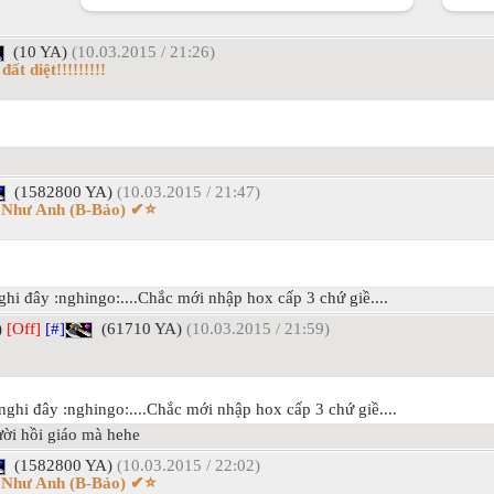
(10 YA)
(10.03.2015 / 21:26)
ất diệt!!!!!!!!!
(1582800 YA)
(10.03.2015 / 21:47)
i Như Anh (B-Bảo) ✔⭐
ghi đây :nghingo:....Chắc mới nhập hox cấp 3 chứ giề....
)
[Off]
[#]
(61710 YA)
(10.03.2015 / 21:59)
nghi đây :nghingo:....Chắc mới nhập hox cấp 3 chứ giề....
ười hồi giáo mà hehe
(1582800 YA)
(10.03.2015 / 22:02)
i Như Anh (B-Bảo) ✔⭐