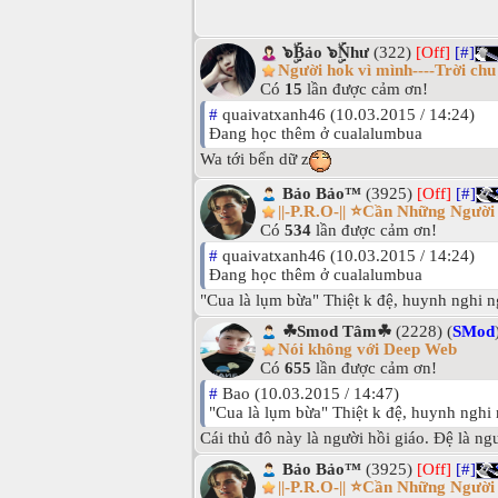
๖ۣۜBảo ๖ۣۜNhư
(322)
[Off]
[#]
Người hok vì mình----Trời chu đ
Có
15
lần được cảm ơn!
#
quaivatxanh46 (10.03.2015 / 14:24)
Đang học thêm ở cualalumbua
Wa tới bển dữ z
Bảo Bảo™
(3925)
[Off]
[#]
||-P.R.O-|| ⭐Cần Những Ngườ
Có
534
lần được cảm ơn!
#
quaivatxanh46 (10.03.2015 / 14:24)
Đang học thêm ở cualalumbua
"Cua là lụm bừa" Thiệt k đệ, huynh nghi n
☘Smod Tâm☘
(2228) (
SMod
Nói không với Deep Web
Có
655
lần được cảm ơn!
#
Bao (10.03.2015 / 14:47)
"Cua là lụm bừa" Thiệt k đệ, huynh nghi 
Cái thủ đô này là người hồi giáo. Đệ là ng
Bảo Bảo™
(3925)
[Off]
[#]
||-P.R.O-|| ⭐Cần Những Ngườ