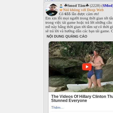
☘Smod Tâm☘
(2228) (
SMod
Nói không với Deep Web
Có
655
lần được cảm ơn!
Em xin lỗi mọi người trong thời gian tới 
trong việc tải game hoặc trả lời những câ
mê này bằng thời gian tới tâm sự có thời 
sẽ trả lời và hướng dẫn các bạn tải game.