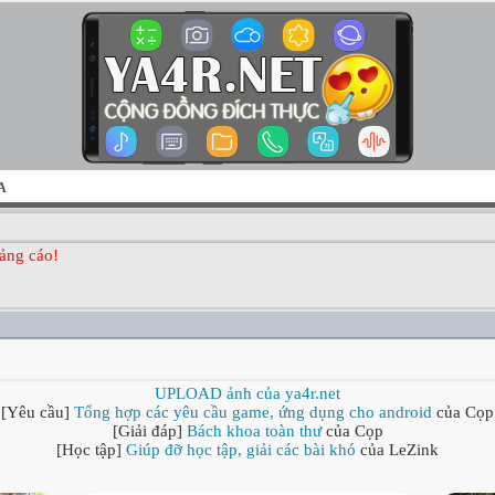
A
ảng cáo!
UPLOAD ảnh của ya4r.net
[Yêu cầu]
Tổng hợp các yêu cầu game, ứng dụng cho android
của Cọp
[Giải đáp]
Bách khoa toàn thư
của Cọp
[Học tập]
Giúp đỡ học tập, giải các bài khó
của LeZink