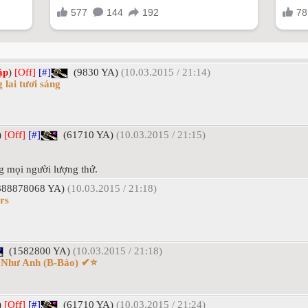
ập
)
[Off]
[#]
(9830 YA)
(10.03.2015 / 21:14)
 lai tươi sáng
)
[Off]
[#]
(61710 YA)
(10.03.2015 / 21:15)
g mọi người lượng thứ.
888878068 YA)
(10.03.2015 / 21:18)
rs
(1582800 YA)
(10.03.2015 / 21:18)
i Như Anh (B-Bảo) ✔⭐
)
[Off]
[#]
(61710 YA)
(10.03.2015 / 21:24)