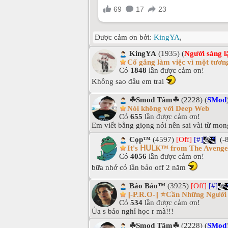
Được cảm ơn bởi:
KingYA
,
KingYA
(1935) (
Người sáng l
Cố gắng làm việc vì một tương
Có
1848
lần được cảm ơn!
Không sao đâu em trai
☘Smod Tâm☘
(2228) (
SMod
Nói không với Deep Web
Có
655
lần được cảm ơn!
Em viết bằng giọng nói nên sai vài từ mon
Cọp™
(4597)
[Off]
[#]
(-
It's ᕼᑌᒪҜ™ from The Avenge
Có
4056
lần được cảm ơn!
bữa nhớ có lần bảo off 2 năm
Bảo Bảo™
(3925)
[Off]
[#]
||-P.R.O-|| ⭐Cần Những Ngườ
Có
534
lần được cảm ơn!
Ủa s bảo nghỉ học r mà!!!
☘Smod Tâm☘
(2228) (
SMod