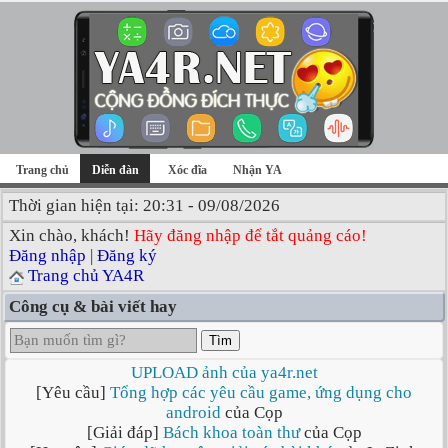
Trang chủ
Diễn đàn
Xóc đĩa
Nhận YA
Thời gian hiện tại: 20:31 - 09/08/2026
Xin chào, khách!
Hãy đăng nhập để tắt quảng cáo!
Đăng nhập
|
Đăng ký
Trang chủ YA4R
Công cụ & bài viết hay
Tìm
UPLOAD ảnh của ya4r.net
[Yêu cầu]
Tổng hợp các yêu cầu game, ứng dụng cho
android
của Cọp
[Giải đáp]
Bách khoa toàn thư
của Cọp