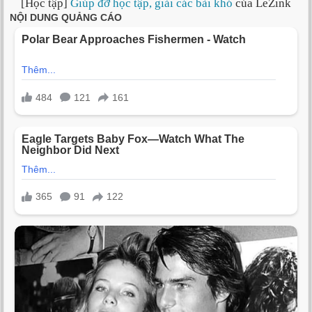
[Học tập]
Giúp đỡ học tập, giải các bài khó
của LeZink