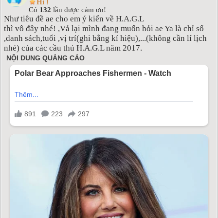
Hi !
Có
132
lần được cảm ơn!
Như tiêu đề ae cho em ý kiến về H.A.G.L
thì vô đây nhé! ,Vả lại mình đang muốn hỏi ae Ya là chỉ số
,danh sách,tuổi ,vị trí(ghi bằng kí hiệu),...(không cần lí lịch
nhé) của các cầu thủ H.A.G.L năm 2017.