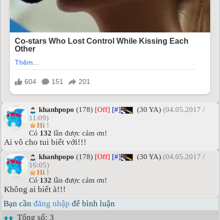
khanhpopo
(178)
[Off]
[#]
(30 YA)
(04.05.2017 /
11:09)
Hi !
Có
132
lần được cảm ơn!
Ai vô cho tui biết với!!!
khanhpopo
(178)
[Off]
[#]
(30 YA)
(04.05.2017 /
16:05)
Hi !
Có
132
lần được cảm ơn!
Không ai biết à!!!
Bạn cần
đăng nhập
để bình luận
Tổng số: 3