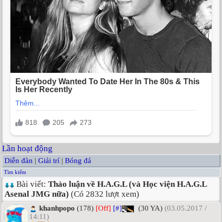
Lần hoạt động
Diễn đàn
|
Giải trí
|
Bóng đá
Tìm kiếm
Bài viết:
Thảo luận về H.A.G.L (và Học viện H.A.G.L
Asenal JMG nữa)
(Có 2832 lượt xem)
khanhpopo
(178)
[Off]
[#]
(30 YA)
(03.05.2017 /
14:11)