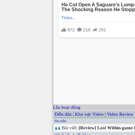
Lần hoạt động
Diễn đàn
|
Khu vực Video
|
Video Review
Tìm kiếm
Bài viết:
[Review] Lost Within-game k
<<
1
2
3
4
>>