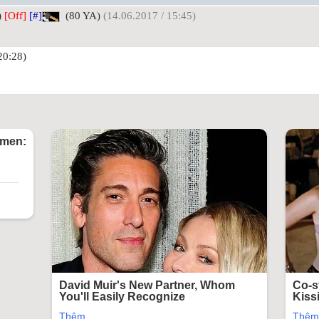
)
[Off]
[#]
(80 YA)
(14.06.2017 / 15:45)
20:28)