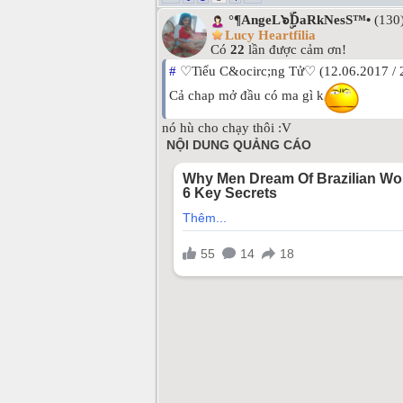
°¶AngeL๖ۣۜDaRkNesS™•
(130
Lucy Heartfilia
Có
22
lần được cảm ơn!
#
♡Tiểu C&ocirc;ng Tử♡ (12.06.2017 / 
Cả chap mở đầu có ma gì k
nó hù cho chạy thôi :V