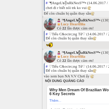
#
°¶AngeL๖ۣۜDaRkNesS™• (14.06.2017 / 
chơi đi r biết nói trk ko vui
Để còn chuân bị quần thay sẵn
°¶AngeL๖ۣۜDaRkNesS™•
(130
Lucy Heartfilia
Có
22
lần được cảm ơn!
#
♡Tiểu C&ocirc;ng Tử♡ (14.06.2017 / 
Để còn chuân bị quần thay sẵn
°¶AngeL๖ۣۜDaRkNesS™•
(130
Lucy Heartfilia
Có
22
lần được cảm ơn!
#
♡Tiểu C&ocirc;ng Tử♡ (14.06.2017 / 
Để còn chuân bị quần thay sẵn
vào xem bọn NA V.V Chơi ấy