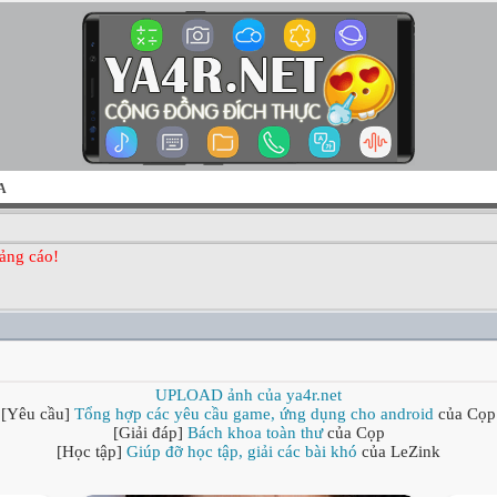
A
ảng cáo!
UPLOAD ảnh của ya4r.net
[Yêu cầu]
Tổng hợp các yêu cầu game, ứng dụng cho android
của Cọp
[Giải đáp]
Bách khoa toàn thư
của Cọp
[Học tập]
Giúp đỡ học tập, giải các bài khó
của LeZink