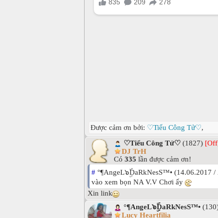
Được cảm ơn bởi:
♡Tiểu Công Tử♡
,
♡Tiểu Công Tử♡
(1827)
[Off
DJ TrH
Có
335
lần được cảm ơn!
#
°¶AngeL๖ۣۜDaRkNesS™• (14.06.2017 / 
vào xem bọn NA V.V Chơi ấy
Xin link
°¶AngeL๖ۣۜDaRkNesS™•
(130
Lucy Heartfilia