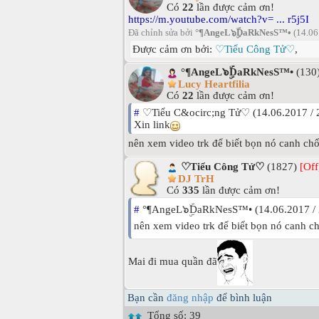
Có
22
lần được cảm ơn!
https://m.youtube.com/watch?v= ... r5j5I
Đã chỉnh sửa bởi
°¶AngeL๖ۣۜDaRkNesS™•
(14.06
Được cảm ơn bởi:
♡Tiểu Công Tử♡
,
°¶AngeL๖ۣۜDaRkNesS™•
(130
Lucy Heartfilia
Có
22
lần được cảm ơn!
#
♡Tiểu C&ocirc;ng Tử♡ (14.06.2017 / 
Xin link
nên xem video trk để biết bọn nó canh chổ 
♡Tiểu Công Tử♡
(1827)
[Off
DJ TrH
Có
335
lần được cảm ơn!
#
°¶AngeL๖ۣۜDaRkNesS™• (14.06.2017 / 
nên xem video trk để biết bọn nó canh c
Mai đi mua quần đã
Bạn cần
đăng nhập
để bình luận
Tổng số: 39