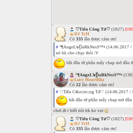
♡Tiểu Công Tử♡
(1827)
[Off
DJ TrH
Có
335
lần được cảm ơn!
#
°¶AngeL๖ۣۜDaRkNesS™• (14.06.2017 / 
nó hù cho chạy thôi :V
bắt đầu từ phần mấy chap mở đầu th
°¶AngeL๖ۣۜDaRkNesS™•
(130
Lucy Heartfilia
Có
22
lần được cảm ơn!
#
♡Tiểu C&ocirc;ng Tử♡ (14.06.2017 / 
bắt đầu từ phần mấy chap mở đầu 
chơi đi r biết nói trk ko vui
♡Tiểu Công Tử♡
(1827)
[Off
DJ TrH
Có
335
lần được cảm ơn!